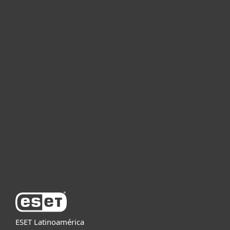
Hogar
Empresas
Partners
Soporte
Acerca de ESET
ESET Latinoamérica