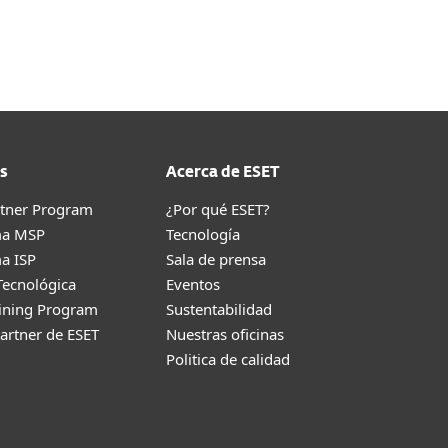
Blog
Tienda
República Dominicana
Cliente existente
s
Acerca de ESET
rtner Program
¿Por qué ESET?
ma MSP
Tecnología
a ISP
Sala de prensa
Tecnológica
Eventos
aining Program
Sustentabilidad
artner de ESET
Nuestras oficinas
Politica de calidad