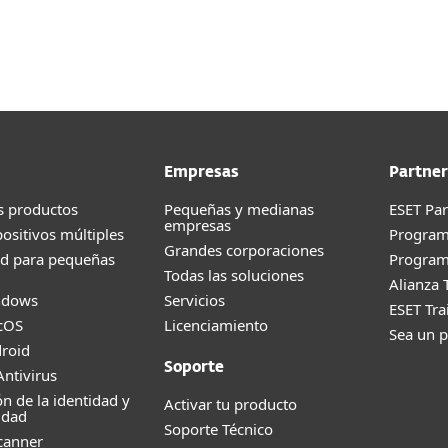
Acerca de
sas
Para Partners
Empresas
Partner
s productos
Pequeñas y medianas
ESET Pa
empresas
positivos múltiples
Progra
Grandes corporaciones
ad para pequeñas
Program
Todas las soluciones
Alianza 
ndows
Servicios
ESET Tr
cOS
Licenciamiento
Sea un p
roid
Soporte
ntivirus
ón de la identidad y
Activar tu producto
idad
Soporte Técnico
canner