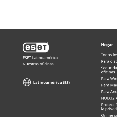
Para el Hogar
Para Empre
DO
Para Partners
Partners
Partners
Hogar
Todos lo
ESET Latinoamérica
Para dis
Nuestras oficinas
Segurid
oficinas
Para Wi
Latinoamérica (ES)
Para Ma
Para And
NOD32 A
Protecci
la privac
Online s