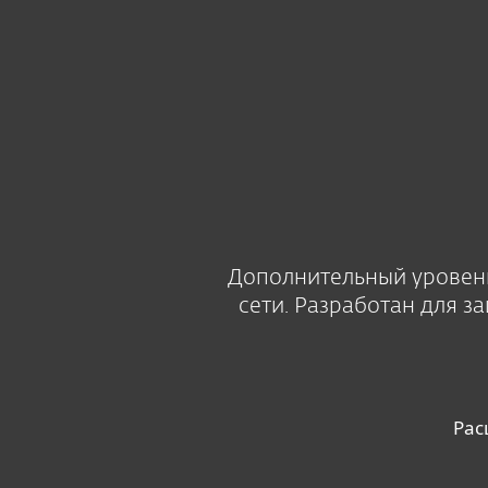
Для дома
Для бизнес
ESET EESTI RU
Business
Mail Security
Платформа
Решения
Дополнительный уровень
сети. Разработан для з
Рас