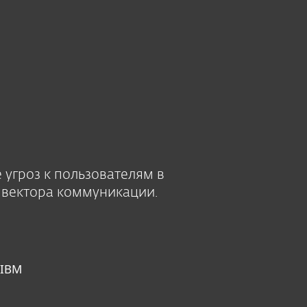
нас
Блог
Купить
Выберите язык
ПОСМОТРЕТЬ ЦЕНЫ
ПОПРОБОВАТЬ
Свяжитесь с нами
Зона клиента
угроз к пользователям в
о вектора коммуникации.
 IBM