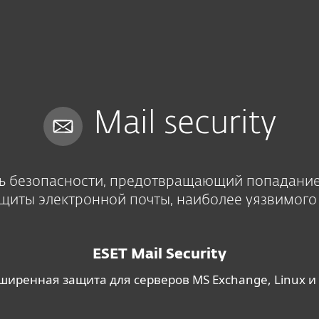
О 
а
Услуги
Партнеры
Почему ESET
Mail security
 безопасности, предотвращающий попадание 
ащиты электронной почты, наиболее уязвимог
ESET Mail Security
ширенная защита для серверов MS Exchange, Linux и