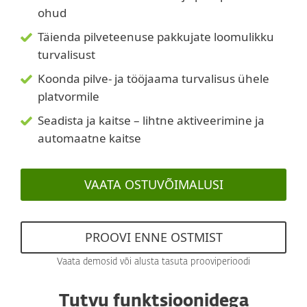
ohud
Täienda pilveteenuse pakkujate loomulikku
turvalisust
Koonda pilve- ja tööjaama turvalisus ühele
platvormile
Seadista ja kaitse – lihtne aktiveerimine ja
automaatne kaitse
VAATA OSTUVÕIMALUSI
PROOVI ENNE OSTMIST
Vaata demosid või alusta tasuta prooviperioodi
Tutvu funktsioonidega