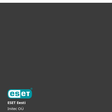
Eraklient
Äriklient
Partnerid
Tugi
ESETist
ESET Eesti
Initec OÜ