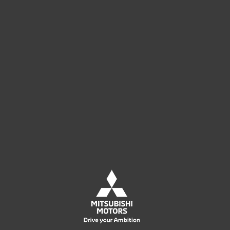
ESET Licensing
Преобразование своего имени
пользователя и пароля в
лицензионный ключ