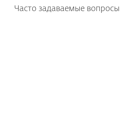
Часто задаваемые вопросы
В настоящее время у меня
установлен ESET Cyber
Security. Как изменения
повлияют на меня?
Как загрузить/установить
ESET Cyber Security?
Могу ли я по-прежнему
купить ESET Cyber Security?
Могу ли я попробовать ESET
Cyber Security перед
покупкой?