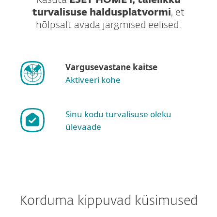
Kasuta
ESET HOME'i, täielikku
turvalisuse haldusplatvormi
, et
hõlpsalt avada järgmised eelised:
Vargusevastane kaitse
Aktiveeri kohe
Sinu kodu turvalisuse oleku
ülevaade
Korduma kippuvad küsimused