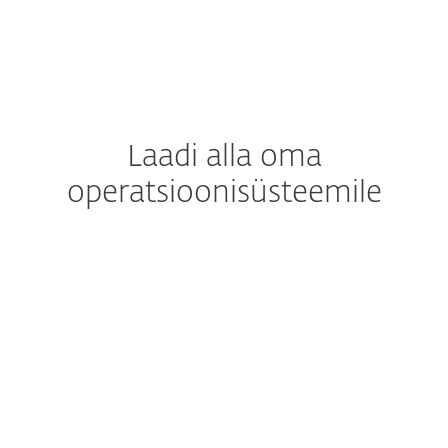
iOS
Laadi alla oma
operatsioonisüsteemile
MÄRKUS: Kas oled kindel, et soovid oma
kaitse käsitsi alla laadida ja installida?