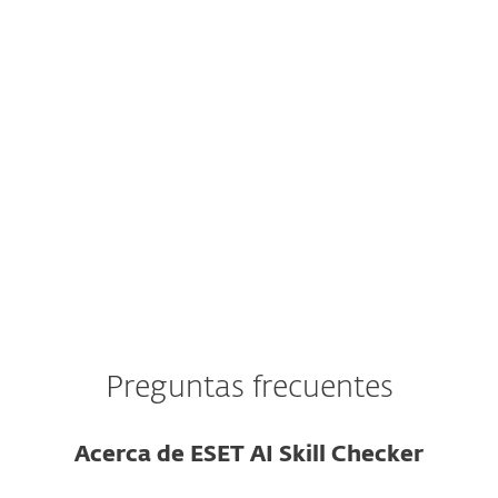
identidad verificable ni reputación en el
repositorio.
La habilidad se publicó hace muy poco y
no tiene reseñas ni historial de uso.
El código de la habilidad está ofuscado o
usa cadenas codificadas.
Preguntas frecuentes
Acerca de ESET AI Skill Checker