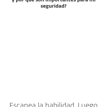
y por qué son importantes para mi
seguridad?
¿Qué es una habilidad de IA?
¿Cómo puede ser maliciosa
una habilidad?
¿Por qué no basta con un
escaneo estático?
¿Qué hacer si una habilidad ya
fue instalada?
Escanea la habilidad. Luego