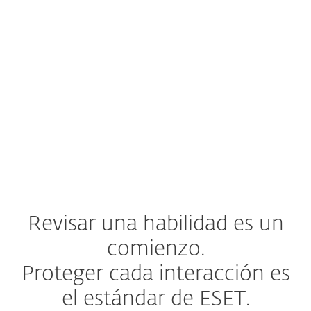
Rastreo completo de la cadena
de carga útil
Una habilidad puede ocultar intención
maliciosa mediante una cadena de
descargas, donde un script descarga otro
archivo o carga útil (código malicioso).
Rastreamos
cada eslabón de la cadena
,
no solo el primero.
Revisar una habilidad es un
comienzo.
Proteger cada interacción es
el estándar de ESET.