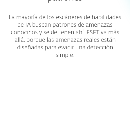
La mayoría de los escáneres de habilidades
de IA buscan patrones de amenazas
conocidos y se detienen ahí. ESET va más
allá, porque las amenazas reales están
diseñadas para evadir una detección
simple.
Cobertura más amplia de
repositorios
Revisamos habilidades de repositorios
públicos, así como de cualquier fuente
externa a la que hagan referencia.
Analizamos mucho más allá de la primera