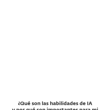
¿Qué es ESET AI Skills Checker?
¿Qué repositorios de
habilidades de IA admite?
¿Qué es un veredicto de
habilidad no segura?
¿Qué es un veredicto de
habilidad sospechosa?
¿ESET AI Skills Checker es
gratis?
¿Qué son las habilidades de IA