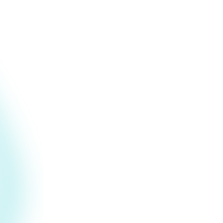
URL.
Motores de detección multicapa
de ESET
Combinamos los mismos motores de
detección que impulsan los productos de
seguridad confiables de ESET, junto con
modelos especializados de
comportamiento de IA
diseñados para
herramientas de agentes de IA. Múltiples
capas detectan lo que una sola capa no
puede detectar.