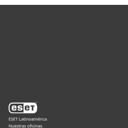
Hogar
Empresas
Partners
Soporte
Acerca de ESET
ESET Latinoamérica
Nuestras oficinas