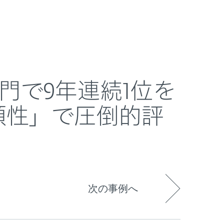
ESETについて
ブログ
購入
Japan
的評価～
部門で9年連続1位を
頼性」で圧倒的評
次の事例へ