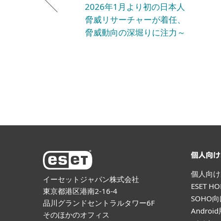
2026年1月より初の日本人
脅威リサーチャーが着任、
脅威動向の深堀りに注力～
個人向け
個人向け
イーセットジャパン株式会社
ESET 
東京都港区港南2-16-4
SOHO
品川グランドセントラルタワー6F
Andro
そのほかのオフィス