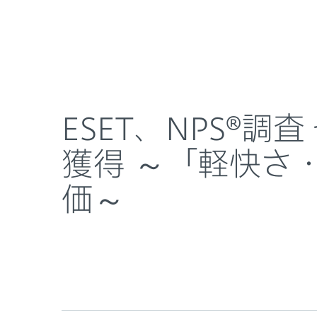
個人向け
法人向け
ESET、NPS®調査 セキュリティソフト部門で9年
ESETとは？
ニュースルーム
ESET、NPS®
獲得 ～「軽快さ
価～