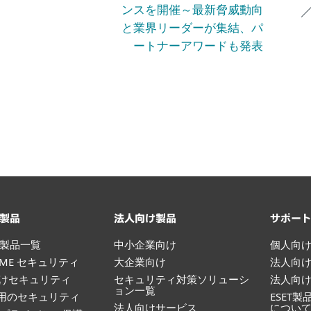
ンスを開催～最新脅威動向
と業界リーダーが集結、パ
ートナーアワードも発表
製品
法人向け製品
サポー
製品一覧
中小企業向け
個人向
HOME セキュリティ
大企業向け
法人向
向けセキュリティ
セキュリティ対策ソリューシ
法人向
ョン一覧
id用のセキュリティ
ESET
法人向けサービス
につい