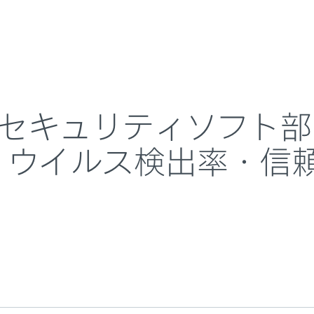
About
連続1位を獲得 ～「軽快さ・ウイルス検出率・信頼性」で圧倒
採用情報
会社概要
調査 セキュリティソフト
・ウイルス検出率・信