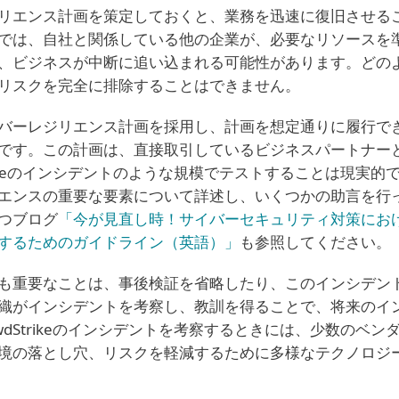
リエンス計画を策定しておくと、業務を迅速に復旧させる
では、自社と関係している他の企業が、必要なリソースを
、ビジネスが中断に追い込まれる可能性があります。どの
リスクを完全に排除することはできません。
バーレジリエンス計画を採用し、計画を想定通りに履行で
です。この計画は、直接取引しているビジネスパートナー
rikeのインシデントのような規模でテストすることは現実的
エンスの重要な要素について詳述し、いくつかの助言を行っ
つブログ
「今が見直し時！サイバーセキュリティ対策にお
するためのガイドライン（英語）」
も参照してください。
も重要なことは、事後検証を省略したり、このインシデン
織がインシデントを考察し、教訓を得ることで、将来のイ
wdStrikeのインシデントを考察するときには、少数のベ
境の落とし穴、リスクを軽減するために多様なテクノロジ