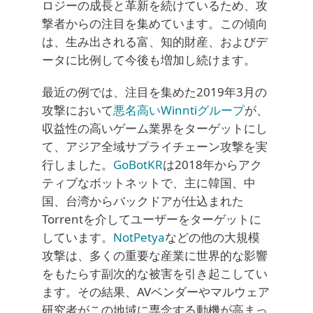
ロジーの成長と革新を続けているため、攻
撃者からの注目を集めています。この傾向
は、生み出される富、知的財産、およびデ
ータに比例して今後も増加し続けます。
最近の例では、注目を集めた2019年3月の
攻撃において
悪名高いWinntiグループ
が、
収益性の高いゲーム業界をターゲットにし
て、アジア全域サプライチェーン攻撃を実
行しました。
GoBotKR
は2018年からアク
ティブなボットネットで、主に韓国、中
国、台湾からバックドアが仕込まれた
Torrentを介してユーザーをターゲットに
しています。
NotPetya
などの他の大規模
攻撃は、多くの重要な産業に世界的な影響
をもたらす副次的な被害を引き起こしてい
ます。その結果、AVベンダーやマルウェア
研究者がこの地域に専念する動機が高まっ