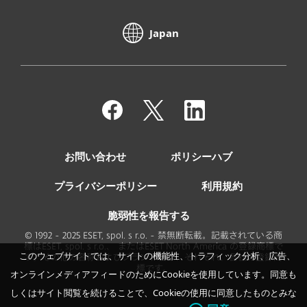
Japan
お問い合わせ
ポリシーハブ
プライバシーポリシー
利用規約
脆弱性を報告する
© 1992 - 2025 ESET, spol. s r.o. - 禁無断転載。記載されている商
標はESET, spol. s r.o.、 またはESET North America の登録商標で
このウェブサイトでは、サイトの機能性、トラフィック分析、広告、
す。その他の名称およびブランド名は、それぞれ、各社の登録商
標です。
オンラインメディアフィードのためにCookieを使用しています。同意も
しくはサイト閲覧を続けることで、Cookieの使用に同意したものとみな