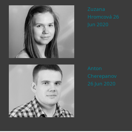
Zuzana
Hromcová 26
Jun 2020
Anton
Cherepanov
26 Jun 2020