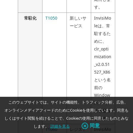
す。
常駐化
T1050
新しいサ
InvisiMo
ービス
leは、常
駐するた
めに、
clr_opti
mization
_v2.0.51
527_X86
という名
前の
Window
このウェブサイトでは、サイトの機能性、トラフィック分析、広告、
sサービ
オンラインメディアフィードのためにCookieを使用しています。同意も
スを登録
します。
しくはサイト閲覧を続けることで、Cookieの使用に同意したものとみな
同意
します。
詳細を見る
T1060
レジスト
InvisiMo