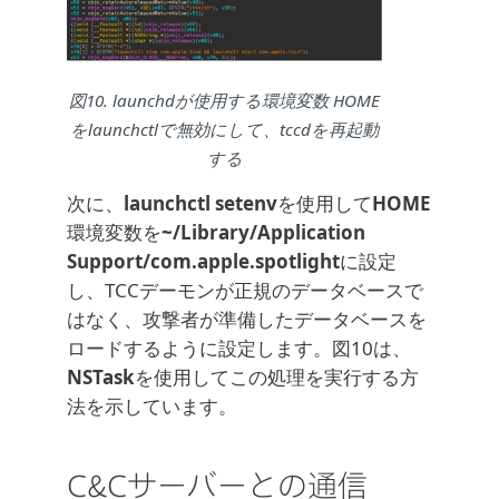
図10. launchdが使用する環境変数 HOME
をlaunchctlで無効にして、tccdを再起動
する
次に、
launchctl setenv
を使用して
HOME
環境変数を
~/Library/Application
Support/com.apple.spotlight
に設定
し、TCCデーモンが正規のデータベースで
はなく、攻撃者が準備したデータベースを
ロードするように設定します。図10は、
NSTask
を使用してこの処理を実行する方
法を示しています。
C&Cサーバーとの通信