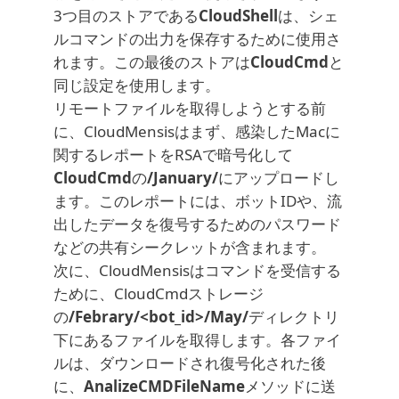
3つ目のストアである
CloudShell
は、シェ
ルコマンドの出力を保存するために使用さ
れます。この最後のストアは
CloudCmd
と
同じ設定を使用します。
リモートファイルを取得しようとする前
に、CloudMensisはまず、感染したMacに
関するレポートをRSAで暗号化して
CloudCmd
の
/January/
にアップロードし
ます。このレポートには、ボットIDや、流
出したデータを復号するためのパスワード
などの共有シークレットが含まれます。
次に、CloudMensisはコマンドを受信する
ために、CloudCmdストレージ
の
/Febrary/<bot_id>/May/
ディレクトリ
下にあるファイルを取得します。各ファイ
ルは、ダウンロードされ復号化された後
に、
AnalizeCMDFileName
メソッドに送