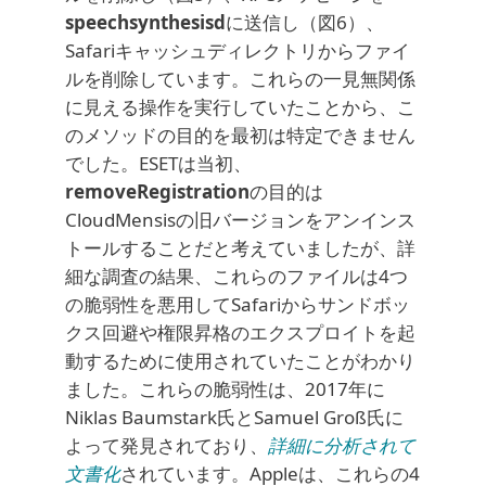
speechsynthesisd
に送信し（図6）、
Safariキャッシュディレクトリからファイ
ルを削除しています。これらの一見無関係
に見える操作を実行していたことから、こ
のメソッドの目的を最初は特定できません
でした。ESETは当初、
removeRegistration
の目的は
CloudMensisの旧バージョンをアンインス
トールすることだと考えていましたが、詳
細な調査の結果、これらのファイルは4つ
の脆弱性を悪用してSafariからサンドボッ
クス回避や権限昇格のエクスプロイトを起
動するために使用されていたことがわかり
ました。これらの脆弱性は、2017年に
Niklas Baumstark氏とSamuel Groß氏に
よって発見されており、
詳細に分析されて
文書化
されています。Appleは、これらの4