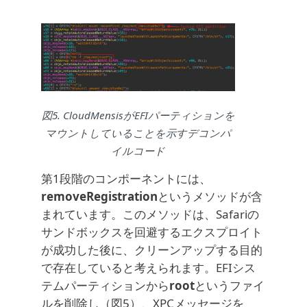
図5. CloudMensisがEFIパーティションを
マウントしていることを示すデコンパ
イルコード
第1段階のコンポーネントには、
removeRegistration
というメソッドが含
まれています。このメソッドは、Safariの
サンドボックスを回避するエクスプロイト
が成功した後に、クリーンアップする目的
で存在していると考えられます。EFIシス
テムパーティションから
root
というファイ
ルを削除し（図5）、XPCメッセージを