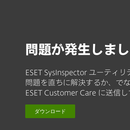
個人向け
法人向け
JP
Support
ESET SysInspector
ご家庭向けセキュリティ
資
問題が発生しまし
ESET SysInspector ユ
問題を直ちに解決するか、で
ESET Customer Care に
ダウンロード