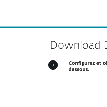
Particuliers
Professionne
LU-FR
Pour les Professionnels
Downloads fo
Plateforme
Solutions
Download E
Configurez et té
dessous.
Configu