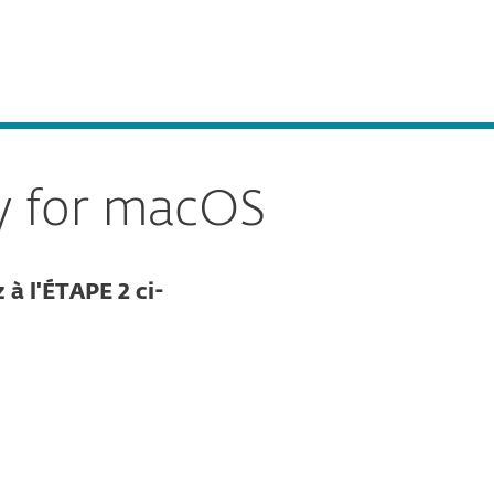
À propos
Blog
BeLux
Ventes aux entreprises
Espace client
y for macOS
 à l'ÉTAPE 2 ci-
Documentation
Options de