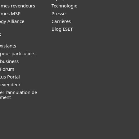
mes revendeurs
Technologie
mmes MSP
Presse
gy Alliance
Carrières
Blog ESET
t
xistants
pour particuliers
 business
y Forum
tus Portal
Revendeur
r l'annulation de
ement