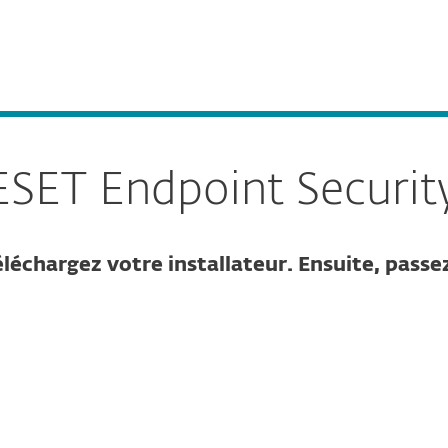
ls
Partenaires
r Business
Endpoint Security macOS
Services
Pourquoi choisir ESET
SET Endpoint Securit
léchargez votre installateur. Ensuite, passez
rer le téléchargement
TÉLÉCHARGER