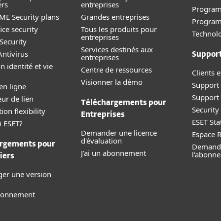
ers
entreprises
Program
E Security plans
Grandes entreprises
Progra
ice security
Tous les produits pour
Technolo
entreprises
Security
Services destinés aux
ntivirus
Suppor
entreprises
n identité et vie
Centre de ressources
Clients e
Visionner la démo
Support 
en ligne
Support
eur de lien
Téléchargements pour
Securit
ion flexibility
Entreprises
ESET Sta
i ESET?
Demander une licence
Espace 
d'évaluation
rgements pour
Demande
J'ai un abonnement
l'abonn
iers
ger une version
abonnement