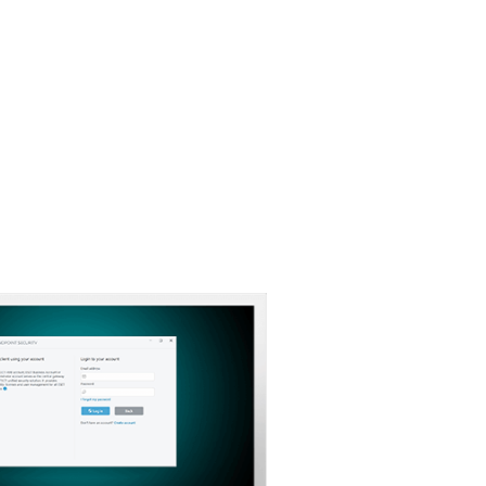
téléchargement
Retour au téléchargement
simple
Choisissez une autre version du
produit