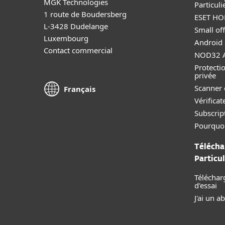
MGK Technologies
Particuli
1 route de Boudersberg
ESET HOM
L-3428 Dudelange
Small off
Luxembourg
Android 
Contact commercial
NOD32 A
Protectio
privée
Scanner 
Français
Vérificat
Subscript
Pourquo
Télécha
Particul
Téléchar
d'essai
J'ai un 