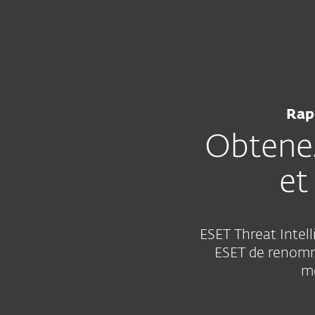
Particuliers
Professionne
LU-FR
Pour les Professionnels
ESET Services
Plateforme
Solutions
Rap
Obtenez
et
ESET Threat Intel
ESET de renomm
me