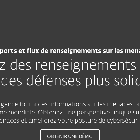
ls
Partenaires
ESET Threat Intelligence Service
Services
Pourquoi choisir ESET
ports et flux de renseignements sur les men
 des renseignements
 des défenses plus soli
ligence fourni des informations sur les menaces p
é mondiale. Obtenez une perspective unique sur
naces et améliorez votre posture de cybersécuri
OBTENIR UNE DÉMO