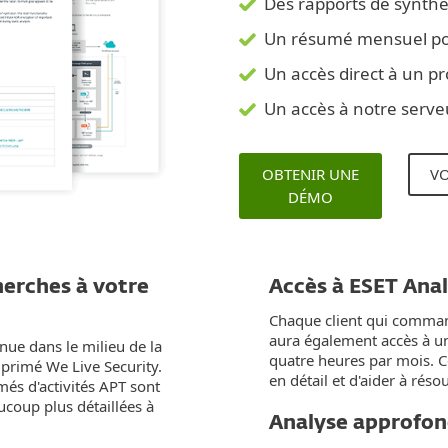
Des rapports de synthès
Un résumé mensuel pou
Un accès direct à un pr
Un accès à notre serv
OBTENIR UNE
VO
DÉMO
herches à votre
Accès à ESET Ana
Chaque client qui comma
aura également accès à u
nue dans le milieu de la
quatre heures par mois. C
 primé We Live Security.
en détail et d'aider à rés
més d'activités APT sont
ucoup plus détaillées à
Analyse approfon