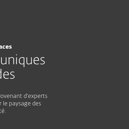
À propos
Blog
BeLux
Ventes aux entreprises
Espace client
aces
 uniques
des
rovenant d'experts
 le paysage des
té.