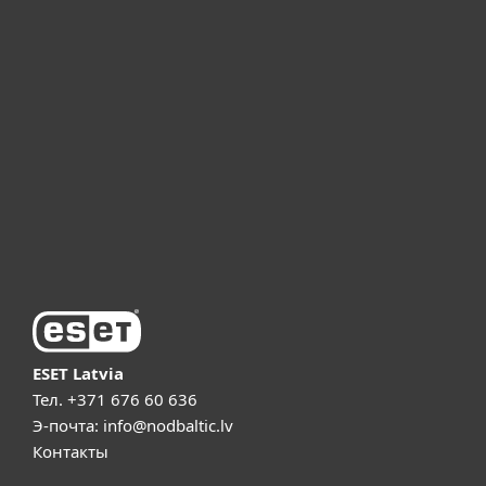
Для дома
Для бизнеса
ESET Партнёры
ESET Поддержка
О компании ESET
ESET Latvia
Тел.
+371 676 60 636
Э-почта:
info@nodbaltic.lv
Контакты