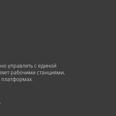
О нас
Партнеры
Магазин
Latvia (RU)
Бизнес-продажи
Зона клиентов
но управлять с единой
ляет рабочими станциями,
 платформах.
.