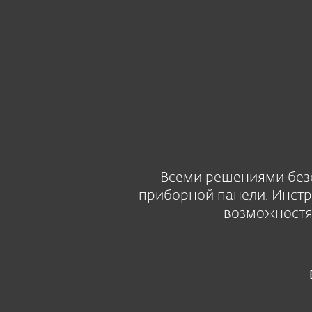
Для дома
Для бизнес
LV-RU
Для бизнеса
Консоль
Платформа
Решения
Всеми решениями безо
приборной панели. Инстр
возможностя