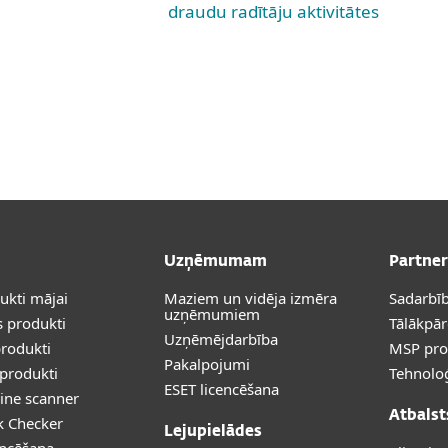
draudu radītāju aktivitātes
Uzņēmumam
Partner
dukti mājai
Maziem un vidēja izmēra
Sadarbīb
uzņēmumiem
 produkti
Tālākpā
Uzņēmējdarbība
rodukti
MSP pr
Pakalpojumi
produkti
Tehnoloģ
ESET licencēšana
ine scanner
Atbalst
k Checker
Lejupielādes