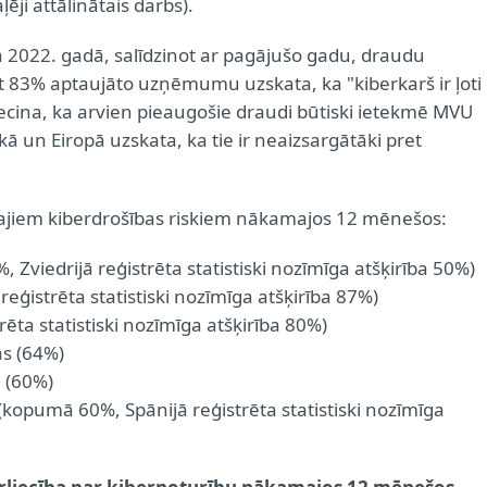
ji attālinātais darbs).
ka 2022. gadā, salīdzinot ar pagājušo gadu, draudu
Pat 83% aptaujāto uzņēmumu uzskata, ka "kiberkarš ir ļoti
liecina, ka arvien pieaugošie draudi būtiski ietekmē MVU
un Eiropā uzskata, ka tie ir neaizsargātāki pret
jiem kiberdrošības riskiem nākamajos 12 mēnešos:
iedrijā reģistrēta statistiski nozīmīga atšķirība 50%)
ģistrēta statistiski nozīmīga atšķirība 87%)
ēta statistiski nozīmīga atšķirība 80%)
as (64%)
 (60%)
kopumā 60%, Spānijā reģistrēta statistiski nozīmīga