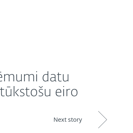
r mums
Partneri
Veikals
Latvia (LV)
ro
ņēmumi datu
tūkstošu eiro
Next story