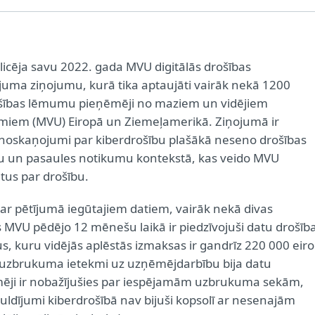
icēja savu 2022. gada MVU digitālās drošības
uma ziņojumu, kurā tika aptaujāti vairāk nekā 1200
šības lēmumu pieņēmēji no maziem un vidējiem
em (MVU) Eiropā un Ziemeļamerikā. Ziņojumā ir
 noskaņojumi par kiberdrošību plašākā neseno drošības
 un pasaules notikumu kontekstā, kas veido MVU
tus par drošību.
ar pētījumā iegūtajiem datiem, vairāk nekā divas
s MVU pēdējo 12 mēnešu laikā ir piedzīvojuši datu drošīb
s, kuru vidējās aplēstās izmaksas ir gandrīz 220 000 eiro
ruzbrukuma ietekmi uz uzņēmējdarbību bija datu
ēji ir nobažījušies par iespējamām uzbrukuma sekām,
ldījumi kiberdrošībā nav bijuši kopsolī ar nesenajām