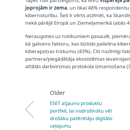
Tāpēc nav pārsteigums, ka MVU
vispārējā p
joprojām ir zema
, un tikai 48% respondentu ap
kibernoturību. Šeit ir vērts atzīmēt, ka Skan
nekā pārējā Eiropā un Ziemeļamerikā (abās 4
Neraugoties uz notikumiem pasaulē, piemēram
kā galveno faktoru, kas būtiski palielina kibe
kiberapziņas trūkumu (43%). Citi nozīmīgi fak
partnera/piegādātāja ekosistēmas ievainojam
attālās darbvirsmas protokola izmantošana (
Older
ESET atjauno produktu
portfeli, lai nodrošinātu vēl
drošāku patērētāju digitālo
ceļojumu