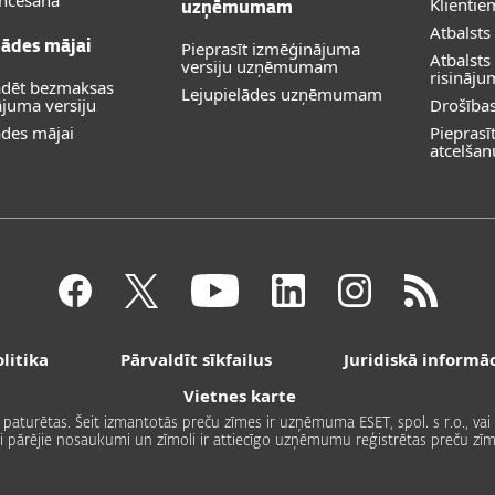
encēšana
Klientie
uzņēmumam
Atbalsts
Pieprasīt izmēģinājuma
lādes mājai
Atbalst
versiju uzņēmumam
risināj
ādēt bezmaksas
Lejupielādes uzņēmumam
juma versiju
Drošība
ādes mājai
Piepras
atcelšan
litika
Pārvaldīt sīkfailus
Juridiskā informāc
Vietnes karte
as paturētas. Šeit izmantotās preču zīmes ir uzņēmuma ESET, spol. s r.o., v
si pārējie nosaukumi un zīmoli ir attiecīgo uzņēmumu reģistrētas preču zīm