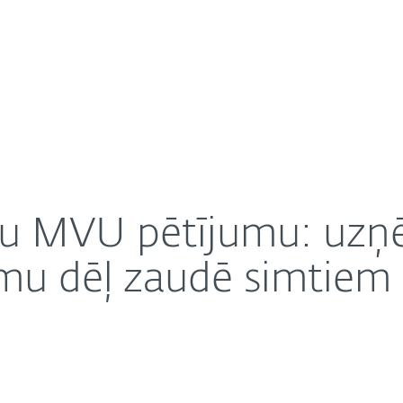
Pa
m
About
 drošības pārkāpumu dēļ zaudē simtiem tūkstošu ei
arjera
Saziņa
unu MVU pētījumu: uz
mu dēļ zaudē simtiem 