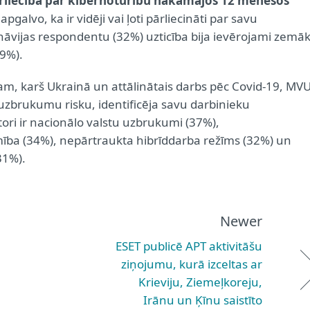
ārliecība par kibernoturību nākamajos 12 mēnešos
galvo, ka ir vidēji vai ļoti pārliecināti par savu
dināvijas respondentu (32%) uzticība bija ievērojami zemā
9%).
, karš Ukrainā un attālinātais darbs pēc Covid-19, MV
ruzbrukumu risku, identificēja savu darbinieku
tori ir nacionālo valstu uzbrukumi (37%),
ība (34%), nepārtraukta hibrīddarba režīms (32%) un
31%).
Newer
ESET publicē APT aktivitāšu
ziņojumu, kurā izceltas ar
Krieviju, Ziemeļkoreju,
Irānu un Ķīnu saistīto