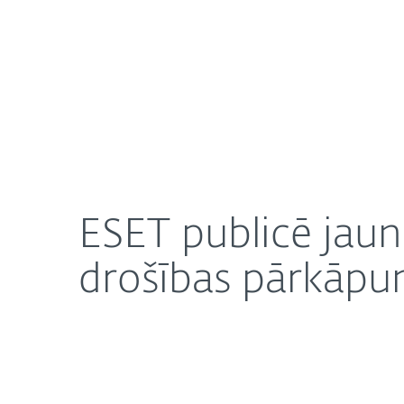
Mājai
Uzņēmuma
ESET publicē jaunu MVU pētījumu: uzņēmumi datu
Par ESET
Jaunumi
K
ESET publicē ja
drošības pārkāpu