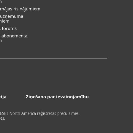
m
 mājas risinājumiem
s uzņēmuma
umiem
s forums
īt abonementa
u
ija
Ziņošana par ievainojamību
ai ESET North America reģistrētas preču zīmes.
es.