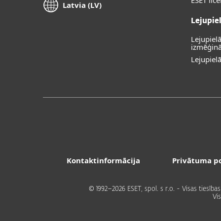
ESET lic
Latvia (LV)
Lejupie
Lejupiel
izmēģinā
Lejupiel
Kontaktinformācija
Privātuma po
© 1992–2026 ESET, spol. s r.o. - Visas tiesīb
Vi