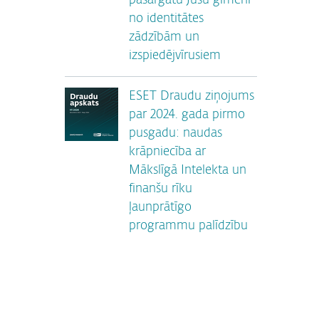
pasargātu Jūsu ģimeni
no identitātes
zādzībām un
izspiedējvīrusiem
ESET Draudu ziņojums
par 2024. gada pirmo
pusgadu: naudas
krāpniecība ar
Mākslīgā Intelekta un
finanšu rīku
ļaunprātīgo
programmu palīdzību