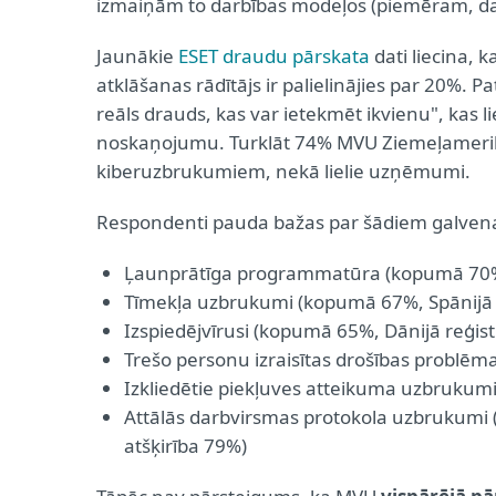
izmaiņām to darbības modeļos (piemēram, daļē
Jaunākie
ESET draudu pārskata
dati liecina, 
atklāšanas rādītājs ir palielinājies par 20%. 
reāls drauds, kas var ietekmēt ikvienu", kas 
noskaņojumu. Turklāt 74% MVU Ziemeļamerikā 
kiberuzbrukumiem, nekā lielie uzņēmumi.
Respondenti pauda bažas par šādiem galvena
Ļaunprātīga programmatūra (kopumā 70%, Zv
Tīmekļa uzbrukumi (kopumā 67%, Spānijā re
Izspiedējvīrusi (kopumā 65%, Dānijā reģistr
Trešo personu izraisītas drošības problēm
Izkliedētie piekļuves atteikuma uzbrukumi
Attālās darbvirsmas protokola uzbrukumi (
atšķirība 79%)