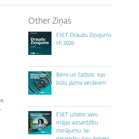
Other Ziņas
ESET Draudu Ziņojums
H1 2026
Bērni un čatboti: kas
būtu jāzina vecākiem
as
.
ESET uzlabo savu
mājas aizsardzību
risinājumu, lai