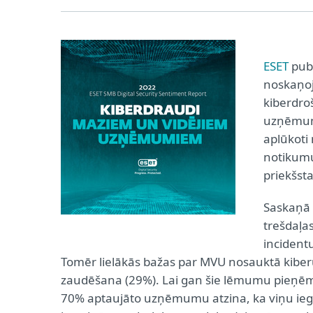
ESET
publ
noskaņoj
kiberdro
uzņēmumi
aplūkoti
notikumu
priekšsta
Saskaņā 
trešdaļa
incidentu
Tomēr lielākās bažas par MVU nosauktā kibe
zaudēšana (29%). Lai gan šie lēmumu pieņēm
70% aptaujāto uzņēmumu atzina, ka viņu iegu