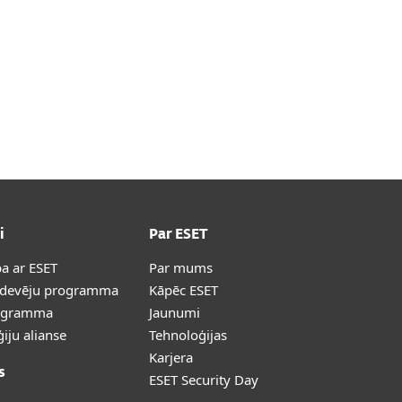
i
Par ESET
a ar ESET
Par mums
rdevēju programma
Kāpēc ESET
ogramma
Jaunumi
iju alianse
Tehnoloģijas
Karjera
s
ESET Security Day