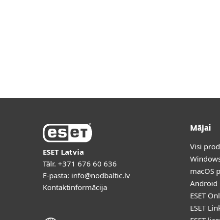
Mājai
Visi pro
ESET Latvia
Windows
Tālr.
+371 676 60 636
macOS p
E-pasta:
info@nodbaltic.lv
Android 
Kontaktinformācija
ESET Onl
ESET Lin