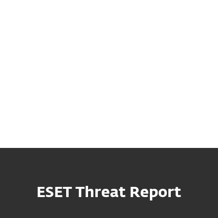
Vulnerabilidades UEFI
Los investigadores de ESET descubrieron y
analizaron tres vulnerabilidades que afectan a
varios modelos de laptops de consumo de
Lenovo.
ESET Threat Report