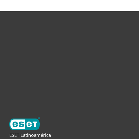
Hogar
Empresas
Partners
Soporte
Acerca de ESET
ESET Latinoamérica