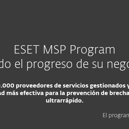
sas
Para Partners
ra
Programa MSP
ESET MSP Program
ndo el progreso de su ne
.000 proveedores de servicios gestionados 
ad más efectiva para la prevención de brech
ultrarrápido.
El progra