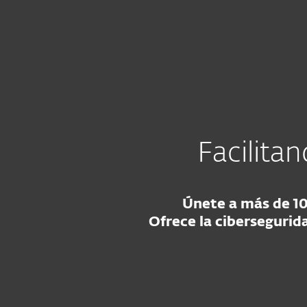
Para el Hogar
Para Empre
MX AR CO CL PE
Programa Revendedores ESET: Únete aho
Partners
Facilita
Únete a más de 10
Ofrece la cibersegurid