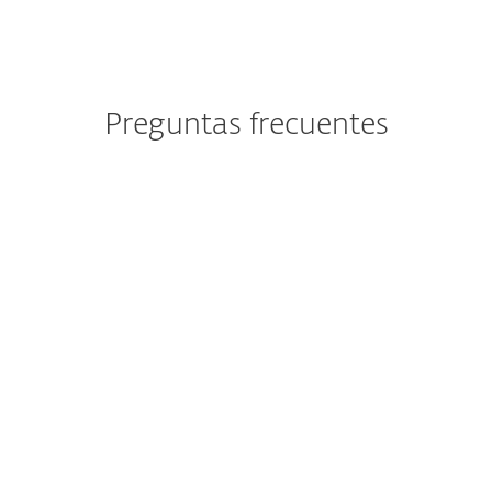
Preguntas frecuentes
¿Cómo descargo/instalo luego
de la compra?
¿Puedo probar ESET antes de
comprar?
¿Aún puedo descargar la
protección de ESET NOD32
Antivirus, ESET Internet
Security o ESET Smart