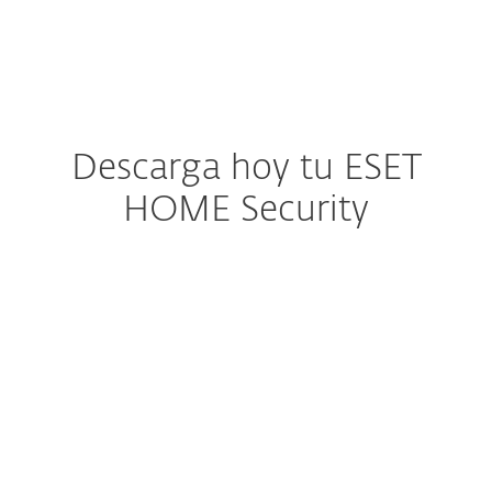
MENU
Descarga hoy tu ESET
HOME Security
Para descargar,
instalar y activar:
Inicie sesión en su ESET
HOME
o cree su cuenta.
Descarga a través de
"Proteger dispositivo"
o