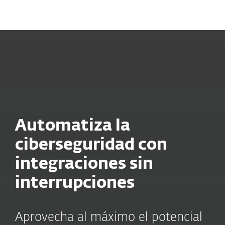
MENU
Automatiza la
ciberseguridad con
integraciones sin
interrupciones
Aprovecha al máximo el potencial