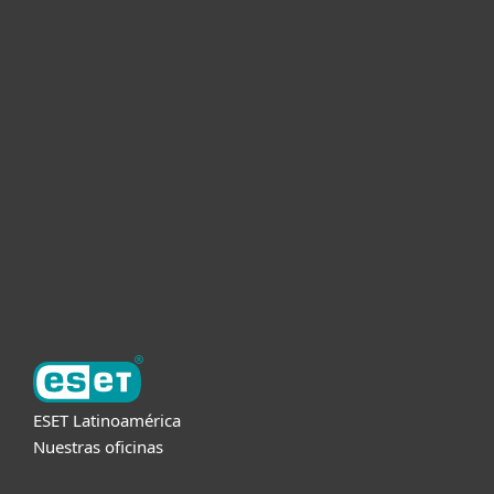
Hogar
Empresas
Partners
Soporte
Acerca de ESET
ESET Latinoamérica
Nuestras oficinas