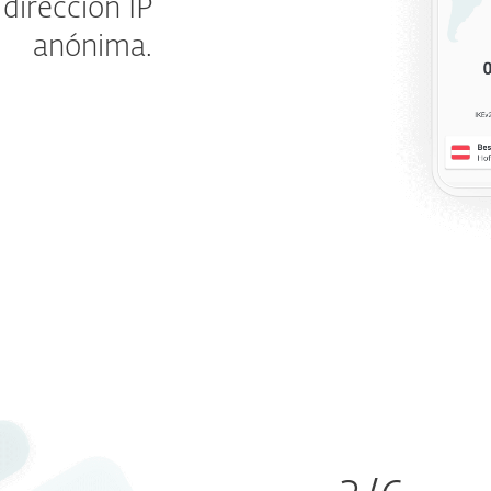
dirección IP
anónima.
mo funciona?
nta definitiva
os públicos y
y el robo de
a VPN de ESET
n amigos!
te.