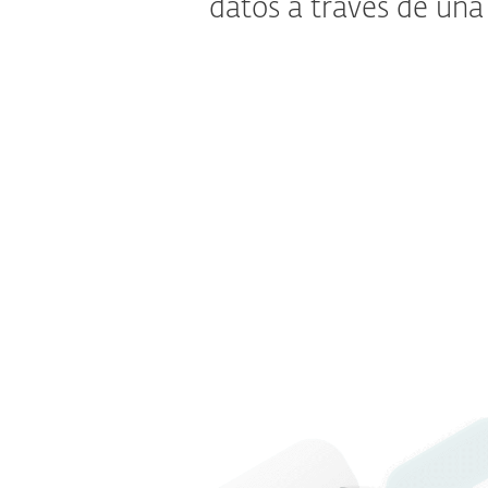
datos a través de una 
¿Có
Nuestra nueva VPN ilimitada es la herramie
para proteger tu conexión de red en espaci
privados. Evita el seguimiento no deseado 
datos gracias a la dirección IP anónima. ¡L
también se puede compartir fácilmente co
Disponible para ESET HOME Security Ultima