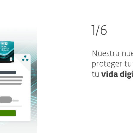
1/6
Nuestra nue
proteger tu
tu
vida dig
¿Qué hay d
Nuestros nuevo
elevarán tu pr
funciones com
protección de 