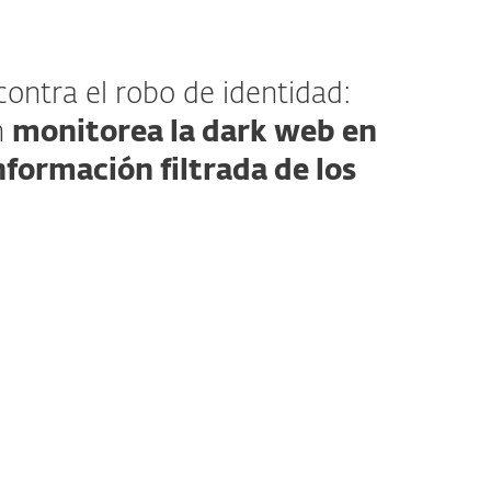
contra el robo de identidad:
n
monitorea la dark web en
nformación filtrada de los
ciona?
os de vida en línea nos dejan más
e nunca al robo de identidad. Descansa
idad de tener una protección sólida y
ra el robo de identidad que proporciona:
o
de miles de sitios web, incluida la
Dark
de chat del mercado negro, blogs y otras