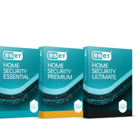
esas
Para Partners
scargar
¿Por qué ESET?