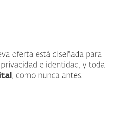
va oferta está diseñada para
 privacidad e identidad, y toda
ital
, como nunca antes.
e nuevo y qué sigue igual?
s planes de suscripción todo en uno
ivacidad y seguridad gracias a potentes
o la
red privada virtual (VPN), la
identidad, la extensión de seguridad y