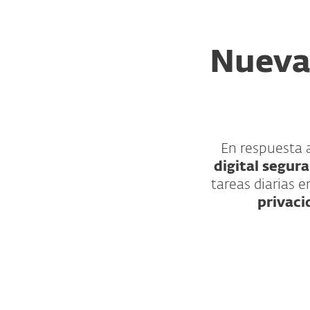
Nueva 
En respuesta a
digital segura
tareas diarias 
privaci