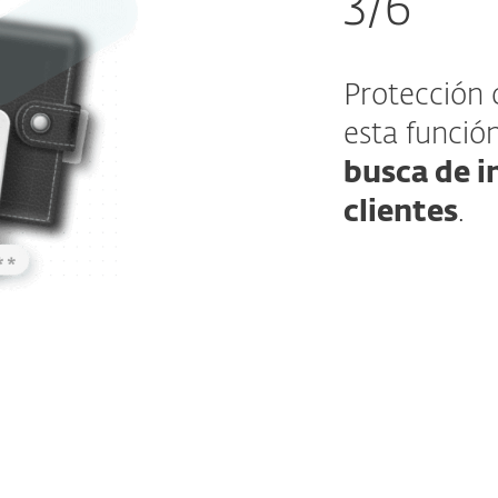
3/6
Protección 
esta funció
busca de i
clientes
.
¿Cómo fun
Nuestros estil
vulnerables qu
con la tranquil
proactiva cont
El
monitore
Web
, salas 