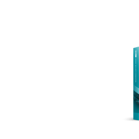
Para el Hogar
Para Empr
SV
Para el hogar
LP - ¿Qué es lo nuevo?
Protección para el Hogar
De