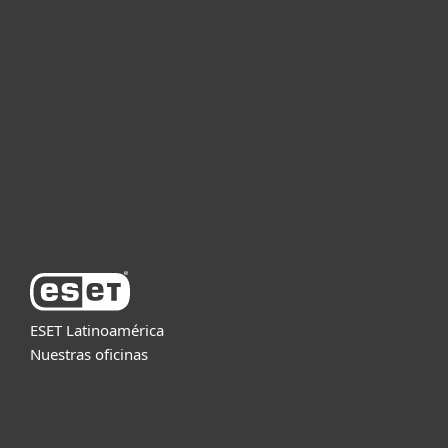
Hogar
Empresas
Partners
Soporte
Acerca de ESET
ESET Latinoamérica
Nuestras oficinas