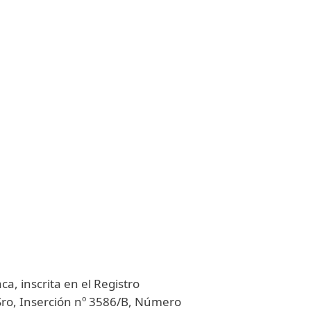
Acerca de
Blog
Tienda
Uruguay
Cliente existente
aca, inscrita en el Registro
n Sro, Inserción nº 3586/B, Número