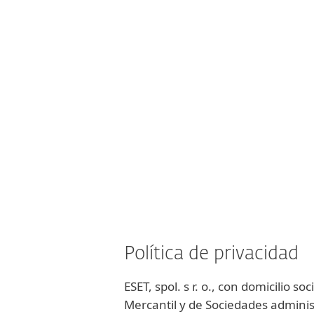
Para el Hogar
Para Empr
Protección para el Hogar
De
Política de privacidad
ESET, spol. s r. o., con domicilio s
Mercantil y de Sociedades administ