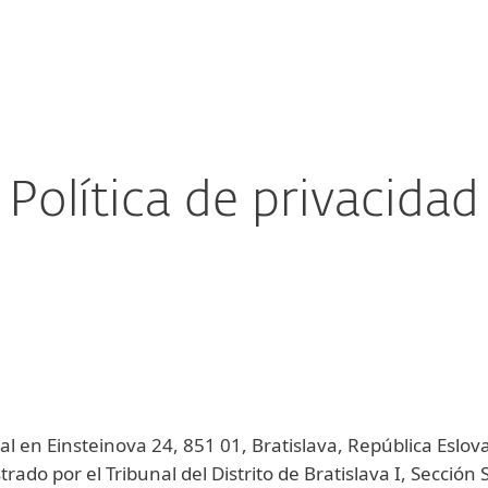
esas
Para Partners
scargar
¿Por qué ESET?
Política de privacidad
ocial en Einsteinova 24, 851 01, Bratislava, República Eslov
rado por el Tribunal del Distrito de Bratislava I, Secció