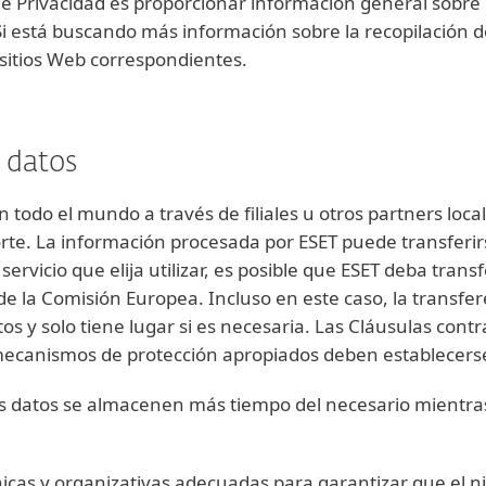
 de Privacidad es proporcionar información general sobre l
i está buscando más información sobre la recopilación d
s sitios Web correspondientes.
s datos
todo el mundo a través de filiales u otros partners loc
porte. La información procesada por ESET puede transferirs
servicio que elija utilizar, es posible que ESET deba trans
de la Comisión Europea. Incluso en este caso, la transfe
tos y solo tiene lugar si es necesaria. Las Cláusulas cont
 mecanismos de protección apropiados deben establecers
los datos se almacenen más tiempo del necesario mientr
cas y organizativas adecuadas para garantizar que el ni