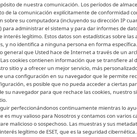
ropósito de nuestra comunicación. Los períodos de almac
to de la comunicación explícitamente de conformidad con 
n sobre su computadora (incluyendo su dirección IP cuan
r) para administrar el sistema y para dar informes de da
 interés legítimo. Estos datos son estadísticas sobre las
, y no identifica a ninguna persona en forma específic
o general que Usted hace de Internet a través de un ar
 Las cookies contienen información que se transfiere al 
ro sitio y a ofrecer un mejor servicio, más personaliza
de una configuración en su navegador que le permite rech
figuración, es posible que no pueda acceder a ciertas pa
de su navegador para que rechace las cookies, nuestro 
tio.
eguir perfeccionándonos continuamente mientras lo ayu
e es muy valioso para Nosotros y contamos con varios c
are malicioso o sospechoso. Las muestras y sus metada
 interés legítimo de ESET, que es la seguridad cibernética.