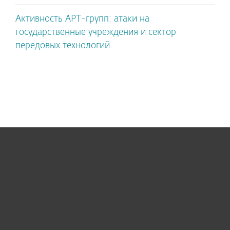
Активность APT-групп: атаки на
государственные учреждения и сектор
передовых технологий
Для дома
Для бизнеса
Почему ESET