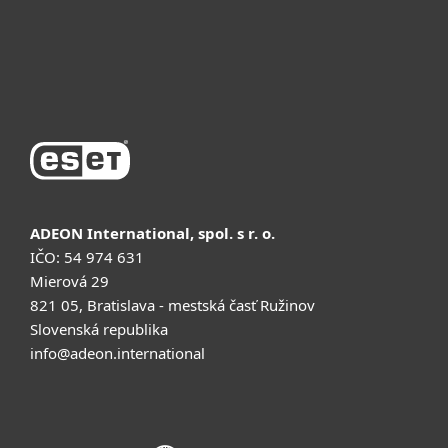
Поддержка
Купить
ADEON International, spol. s r. o.
IČO: 54 974 631
Mierová 29
821 05, Bratislava - mestská časť Ružinov
Slovenská republika
info@adeon.international