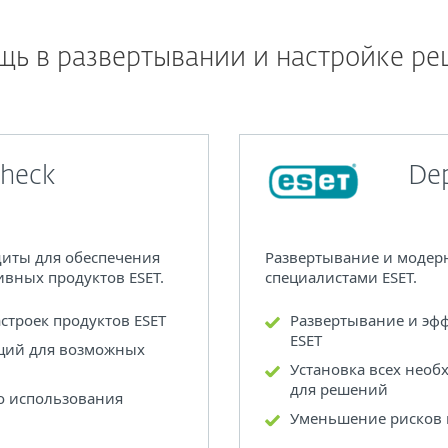
ь в развертывании и настройке р
check
De
щиты для обеспечения
Развертывание и моде
вных продуктов ESET.
специалистами ESET.
строек продуктов ESET
Развертывание и эфф
ESET
ций для возможных
Установка всех нео
для решений
о использования
Уменьшение рисков 