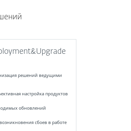
ешений
ployment&Upgrade
рнизация решений ведущими
ективная настройка продуктов
бходимых обновлений
возникновения сбоев в работе