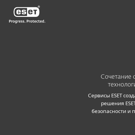
ESET
AM-RU
Для бизнеса
Сервисы для бизнеса
Сочетание 
технолог
Сервисы ESET соз
решения ESET
безопасности и 