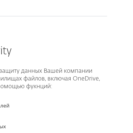
ity
защиту данных Вашей компании
нилищах файлов, включая OneDrive,
 помощью фукнций:
елей
ных