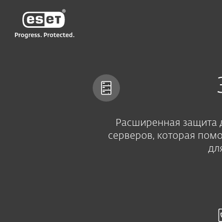
ESET
AM-RU
Для бизнеса
Защита файловых серв
Расширенная защита д
серверов, которая пом
дл