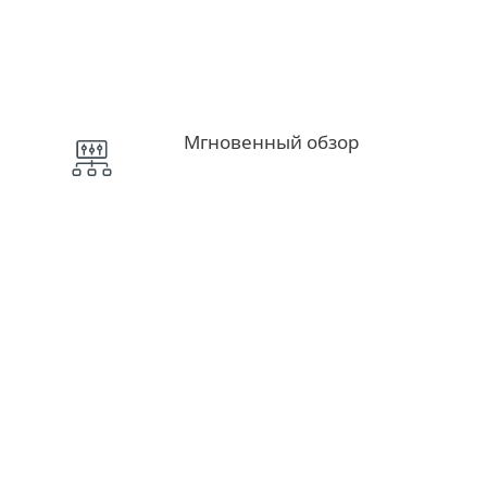
Мгновенный обзор
Загрузка данных и расширенные отчеты
об угрозах