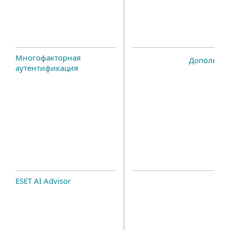
Многофакторная
Дополнит
аутентификация
ESET AI Advisor