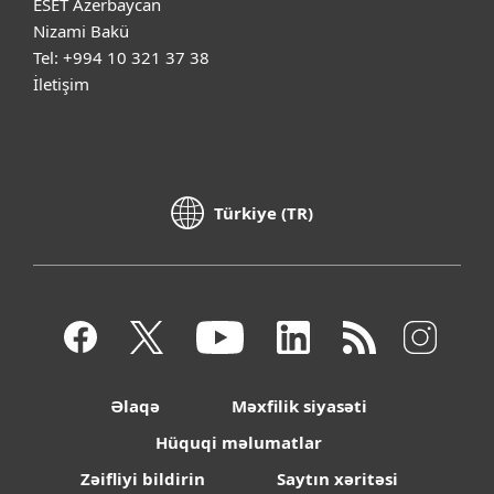
ESET Azerbaycan
Nizami Bakü
Tel: +994 10 321 37 38
İletişim
Türkiye (TR)
Əlaqə
Məxfilik siyasəti
Hüquqi məlumatlar
Zəifliyi bildirin
Saytın xəritəsi