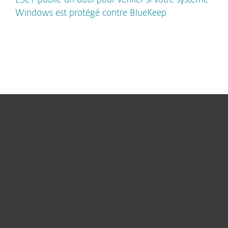
ESET publie un outil pour vérifier si votre système
Windows est protégé contre BlueKeep
Pour Particuliers
Pour Entreprises
Partnership
Support