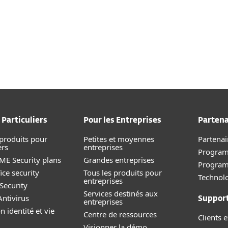
 Particuliers
Pour les Entreprises
Partena
 produits pour
Petites et moyennes
Partenai
ers
entreprises
Program
E Security plans
Grandes entreprises
Progra
ice security
Tous les produits pour
Technolo
entreprises
Security
Services destinés aux
ntivirus
Suppor
entreprises
n identité et vie
Centre de ressources
Clients e
Visionner la démo