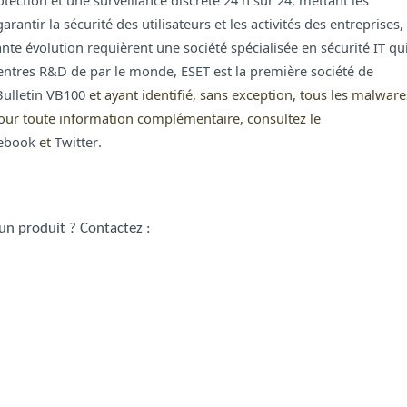
tection et une surveillance discrète 24 h sur 24, mettant les
rantir la sécurité des utilisateurs et les activités des entreprises,
te évolution requièrent une société spécialisée en sécurité IT qu
centres R&D de par le monde, ESET est la première société de
Bulletin VB100
et ayant identifié, sans exception, tous les mal
ware
 Pour toute information complémentaire, consultez le
ebook
et
Twitter
.
 un produit ?
Contactez :