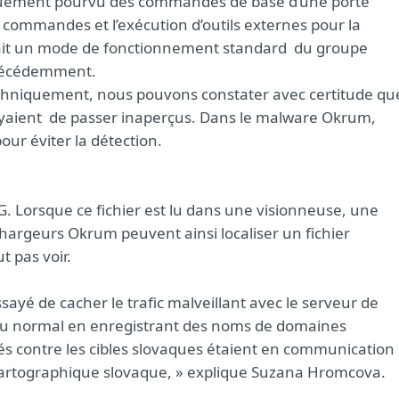
quement pourvu des commandes de base d’une porte
 commandes et l’exécution d’outils externes pour la
 était un mode de fonctionnement standard du groupe
récédemment.
echniquement, nous pouvons constater avec certitude qu
ayaient de passer inaperçus. Dans le malware Okrum,
ur éviter la détection.
G. Lorsque ce fichier est lu dans une visionneuse, une
hargeurs Okrum peuvent ainsi localiser un fichier
t pas voir.
yé de cacher le trafic malveillant avec le serveur de
eau normal en enregistrant des noms de domaines
isés contre les cibles slovaques étaient en communication
cartographique slovaque, » explique Suzana Hromcova.