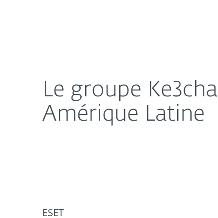
Particuliers
Professionnel
Le groupe Ke3chang cible des diplomates en Euro
À propos d'ESET
Salle de pre
Le groupe Ke3cha
Amérique Latine
ESET