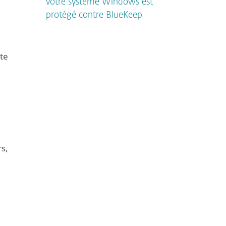
votre système Windows est
protégé contre BlueKeep
rte
e
rs,