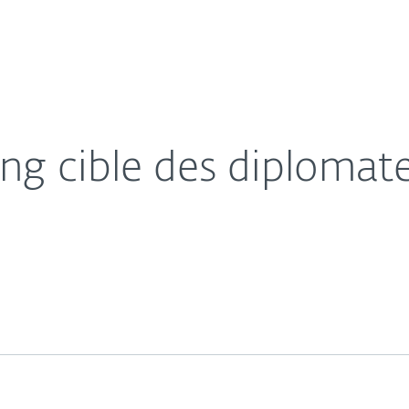
s
Partenaires
À propos
pe et en Amérique Latine
sse
Carrières
Contact
ng cible des diplomate