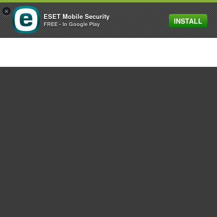
×
ESET Mobile Security
INSTALL
MENU
FREE - In Google Play
Pour Particuliers
Pour Entreprises
Partnership
Support
A propos d'ESET