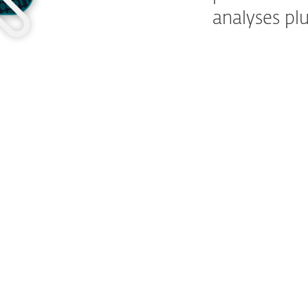
analyses plu
En savoir 
L'analyse mult
pour les appar
fonctionnant s
scan entre tous
peut y avoir a
machine a de 
analyses plus r
garantit que l
pleinement util
compromettre 