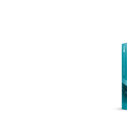
Particuliers
Professionn
BELUX
Pour les Particuliers
What´s new LP 2
Protection pour particuliers