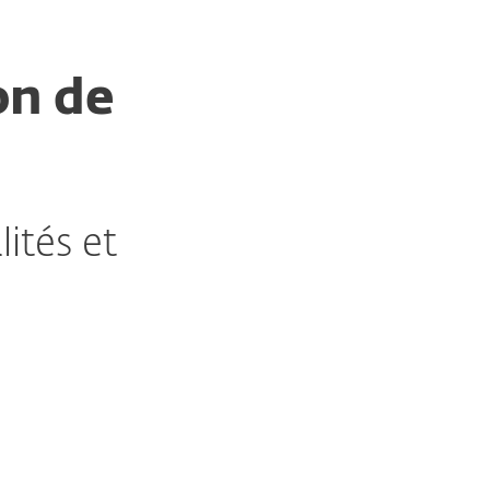
on de
ités et