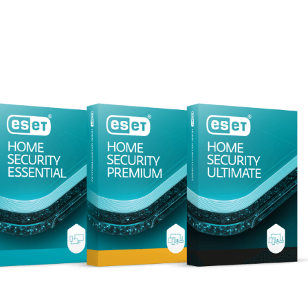
els
Partenaires
025
Download
Pourquoi ESET ?