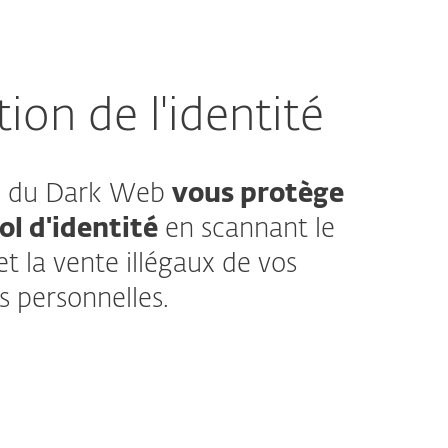
ion de l'identité
ce du Dark Web
vous protège
ol d'identité
en scannant le
 la vente illégaux de vos
s personnelles.
plus
e l'identité ESET analyse en profondeur les
rk web, les salles de chat du marché noir,