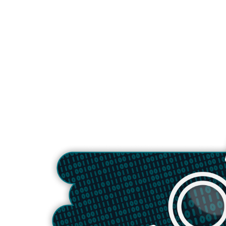
être modifiés ou supprimés par des applic
fiables, offrant ainsi une couche de sécurit
supplémentaire contre l'accès non autorisé