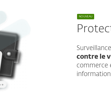
NOUVEAU
Protect
Surveillan
contre le v
commerce et
information
En savoir 
La protection d
sites web du da