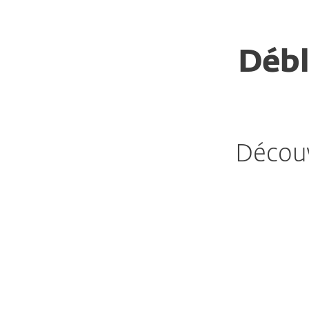
Débl
Découv