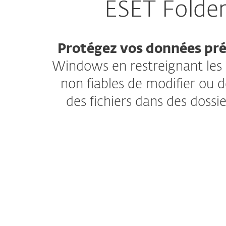
ESET Folde
Protégez vos données pré
Windows en restreignant les 
non fiables de modifier ou 
des fichiers dans des dossi
ESET Folder Guard aide à protéger les don
des utilisateurs de Windows contre les appl
malveillantes et les menaces telles que l
les vers et les wipers (malware pouvant 
données). Vous pouvez créer une liste de d
protégés : les fichiers dans ces dossiers n