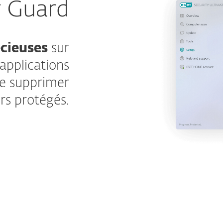
r Guard
cieuses
sur
applications
de supprimer
ers protégés.
En savoir plus
nées précieuses
ications
es ransomwares,
endommager vos
ossiers
e peuvent pas