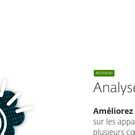
ations non
é
.
NOUVEAU
Analys
Améliorez 
sur les app
plusieurs c