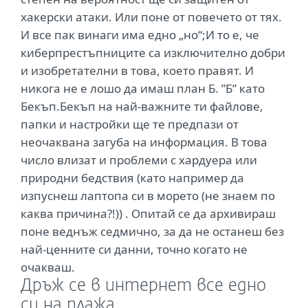
хакерски атаки. Или поне от повечето от тях.
И все пак винаги има едно „но“;И то е, че
киберпрестъпниците са изключително добри
и изобретателни в това, което правят. И
никога не е лошо да имаш план Б. ”Б” като
Бекъп.Бекъп на най-важните ти файлове,
папки и настройки ще те предпази от
неочаквана загуба на информация. В това
число влизат и проблеми с хардуера или
природни бедствия (като например да
изпуснеш лаптопа си в морето (не знаем по
каква причина?!)) . Опитай се да архивираш
поне веднъж седмично, за да не останеш без
най-ценните си данни, точно когато не
очакваш.
Дръж се в интернет все едно
си на плажа