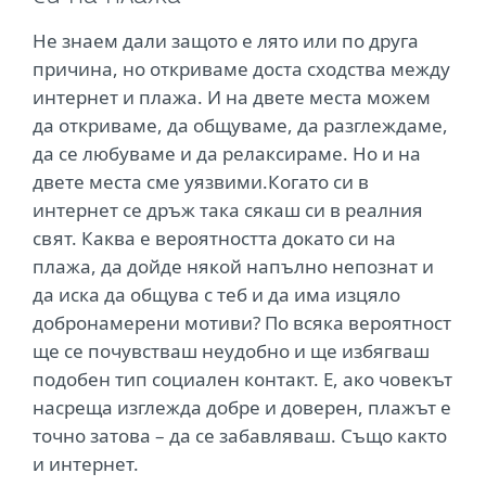
Не знаем дали защото е лято или по друга
причина, но откриваме доста сходства между
интернет и плажа. И на двете места можем
да откриваме, да общуваме, да разглеждаме,
да се любуваме и да релаксираме. Но и на
двете места сме уязвими.Когато си в
интернет се дръж така сякаш си в реалния
свят. Каква е вероятността докато си на
плажа, да дойде някой напълно непознат и
да иска да общува с теб и да има изцяло
добронамерени мотиви? По всяка вероятност
ще се почувстваш неудобно и ще избягваш
подобен тип социален контакт. Е, ако човекът
насреща изглежда добре и доверен, плажът е
точно затова – да се забавляваш. Също както
и интернет.