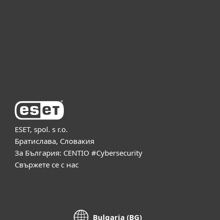
Партньорство
Поддръжка
За ESET
ESET, spol. s r.o.
Братислава, Словакия
За България: CENTIO #Cybersecurity
Свържете се с нас
Bulgaria (BG)