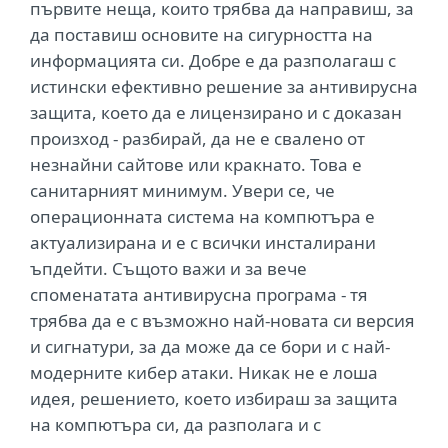
първите неща, които трябва да направиш, за
да поставиш основите на сигурността на
информацията си. Добре е да разполагаш с
истински ефективно решение за антивирусна
защита, което да е лицензирано и с доказан
произход - разбирай, да не е свалено от
незнайни сайтове или кракнато. Това е
санитарният минимум. Увери се, че
операционната система на компютъра е
актуализирана и е с всички инсталирани
ъпдейти. Същото важи и за вече
споменатата антивирусна програма - тя
трябва да е с възможно най-новата си версия
и сигнатури, за да може да се бори и с най-
модерните кибер атаки. Никак не е лоша
идея, решението, което избираш за защита
на компютъра си, да разполага и с