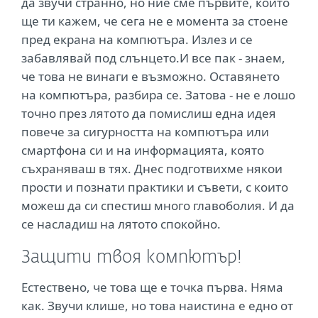
да звучи странно, но ние сме първите, които
ще ти кажем, че сега не е момента за стоене
пред екрана на компютъра. Излез и се
забавлявай под слънцето.И все пак - знаем,
че това не винаги е възможно. Оставянето
на компютъра, разбира се. Затова - не е лошо
точно през лятото да помислиш една идея
повече за сигурността на компютъра или
смартфона си и на информацията, която
съхраняваш в тях. Днес подготвихме някои
прости и познати практики и съвети, с които
можеш да си спестиш много главоболия. И да
се насладиш на лятото спокойно.
Защити твоя компютър!
Естествено, че това ще е точка първа. Няма
как. Звучи клише, но това наистина е едно от