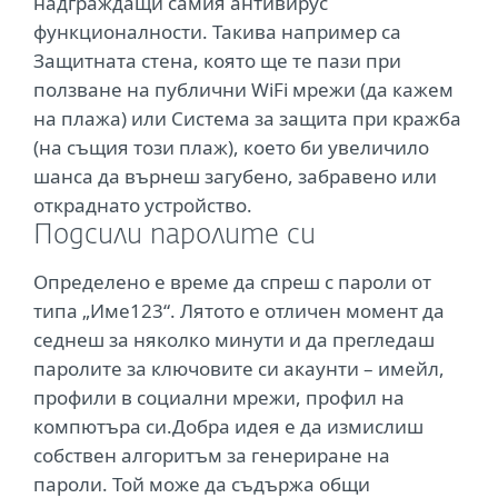
надграждащи самия антивирус
функционалности. Такива например са
Защитната стена, която ще те пази при
ползване на публични WiFi мрежи (да кажем
на плажа) или Система за защита при кражба
(на същия този плаж), което би увеличило
шанса да върнеш загубено, забравено или
откраднато устройство.
Подсили паролите си
Определено е време да спреш с пароли от
типа „Име123“. Лятото е отличен момент да
седнеш за няколко минути и да прегледаш
паролите за ключовите си акаунти – имейл,
профили в социални мрежи, профил на
компютъра си.Добра идея е да измислиш
собствен алгоритъм за генериране на
пароли. Той може да съдържа общи