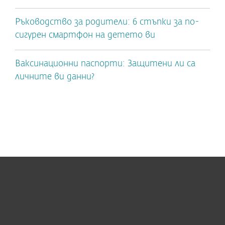
Ръководство за родители: 6 стъпки за по-
сигурен смартфон на детето ви
Ваксинационни паспорти: Защитени ли са
личните ви данни?
За дома
За бизнеса