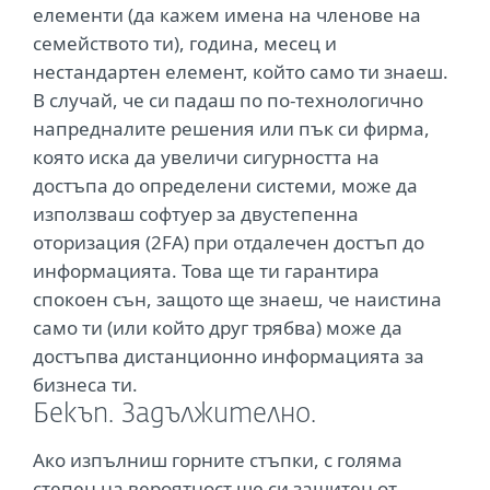
елементи (да кажем имена на членове на
семейството ти), година, месец и
нестандартен елемент, който само ти знаеш.
В случай, че си падаш по по-технологично
напредналите решения или пък си фирма,
която иска да увеличи сигурността на
достъпа до определени системи, може да
използваш софтуер за двустепенна
оторизация (2FA) при отдалечен достъп до
информацията. Това ще ти гарантира
спокоен сън, защото ще знаеш, че наистина
само ти (или който друг трябва) може да
достъпва дистанционно информацията за
бизнеса ти.
Бекъп. Задължително.
Ако изпълниш горните стъпки, с голяма
степен на вероятност ще си защитен от