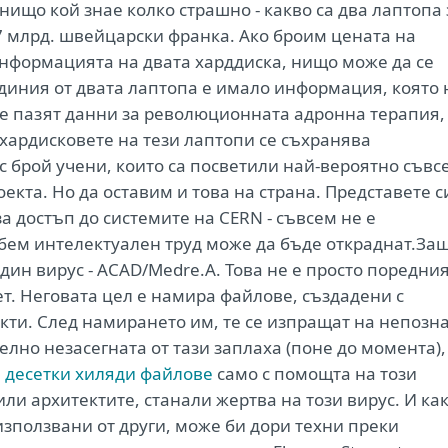
нищо кой знае колко страшно - какво са два лаптопа 
7 млрд. швейцарски франка. Ако броим цената на
информацията на двата харддиска, нищо може да се
диния от двата лаптопа е имало информация, която 
се пазят данни за революционната адронна терапия,
а хардисковете на тези лаптопи се съхранява
с брой учени, които са посветили най-вероятно съвс
оекта. Но да оставим и това на страна. Представете с
а достъп до системите на CERN - съвсем не е
обем интелектуален труд може да бъде откраднат.За
ин вирус - ACAD/Medre.A. Това не е просто поредни
ет. Неговата цел е намира файлове, създадени с
кти. След намирането им, те се изпращат на непозн
елно незасегната от тази заплаха (поне до момента),
 десетки хиляди файлове
само с помощта на този
или архитектите, станали жертва на този вирус. И ка
използвани от други, може би дори техни преки