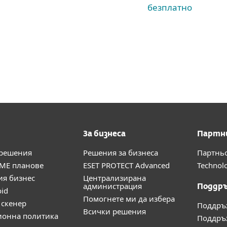
безплатно
За бизнеса
Партн
 решения
Решения за бизнеса
Партнь
ME планове
ESET PROTECT Advanced
Technolo
ия бизнес
Централизирана
администрация
Поддр
oid
Помогнете ми да избера
скенер
Поддръ
Всички решения
ионна политика
Поддръж