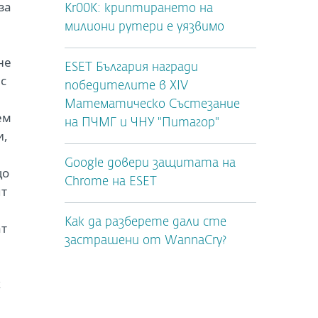
за
Kr00K: криптирането на
милиони рутери е уязвимо
не
ESET България награди
 с
победителите в XIV
Математическо Състезание
ем
на ПЧМГ и ЧНУ "Питагор"
и,
Google довери защитата на
що
Chrome на ESET
ят
Как да разберете дали сте
ат
застрашени от WannaCry?
к