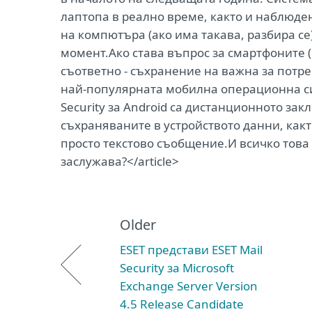
лаптопа в реално време, както и наблюде
на компютъра (ако има такава, разбира се
момент.Ако става въпрос за смартфоните (
съответно - съхранение на важна за потр
най-популярната мобилна операционна сист
Security за Android са дистанционното зак
съхраняваните в устройството данни, какт
просто текстово съобщение.И всичко това 
заслужава?</article>
Older
ESET представи ESET Mail
Security за Microsoft
Exchange Server Version
4.5 Release Candidate