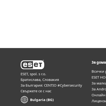
За дома
Всички
ESET, spol. s r.o.
ESET HO
Братислава, Словакия
За малк
За България: CENTIO #Cybersecurity
За Andr
Свържете се с нас
Онлайн 
Bulgaria (BG)
Лиценз