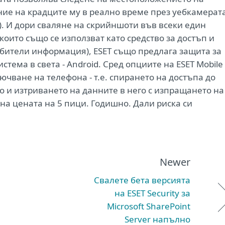
ние на крадците му в реално време през уебкамерат
). И дори сваляне на скрийншоти във всеки един
които също се използват като средство за достъп и
ебители информация), ESET също предлага защита за
ема в света - Android. Сред опциите на ESET Mobile
лючване на телефона - т.е. спирането на достъпа до
о и изтриването на данните в него с изпращането на
на цената на 5 пици. Годишно. Дали риска си
Newer
Свалете бета версията
на ESET Security за
Microsoft SharePoint
Server напълно