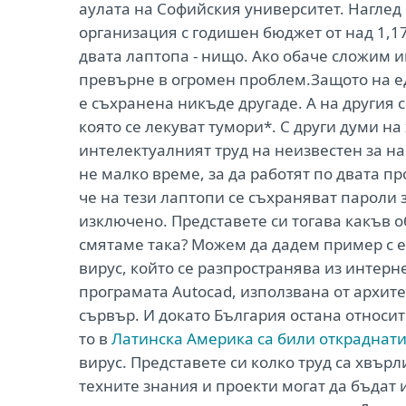
аулата на Софийския университет. Наглед 
организация с годишен бюджет от над 1,1
двата лаптопа - нищо. Ако обаче сложим 
превърне в огромен проблем.Защото на е
е съхранена никъде другаде. А на другия 
която се лекуват тумори*. С други думи н
интелектуалният труд на неизвестен за на
не малко време, за да работят по двата пр
че на тези лаптопи се съхраняват пароли з
изключено. Представете си тогава какъв 
смятаме така? Можем да дадем пример с ед
вирус, който се разпространява из интерн
програмата Autocad, използвана от архите
сървър. И докато България остана относит
то в
Латинска Америка са били откраднати
вирус. Представете си колко труд са хвърл
техните знания и проекти могат да бъдат 