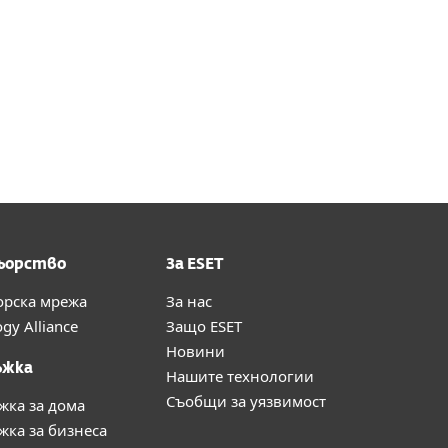
ьорство
За ESET
орска мрежа
За нас
gy Alliance
Защо ESET
Новини
ъжка
Нашите технологии
Съобщи за уязвимост
жка за дома
ка за бизнеса