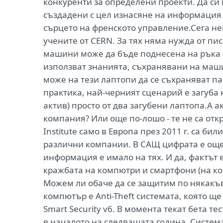
конкуренти за определени проекти. Да си п
създадени с цел изнасяне на информация о
сърцето на френското управление.Сега не
учените от CERN. За тях няма нужда от пи
машини може да бъде поднесена на ръка 
използват знанията, съхранявани на машин
може на тези лаптопи да се съхраняват па
практика, най-черният сценарий е загуба
актив) просто от два загубени лаптопа.А 
компания? Или още по-лошо - те не са отк
Institute само в Европа през 2011 г. са би
различни компании. В САЩ цифрата е още п
информация е имало на тях. И да, фактът 
кражбата на компютри и смартфони (на ко
Можем ли обаче да се защитим по някакъв
компютър е Anti-Theft системата, която щ
Smart Security v6. В момента текат бета т
в началото на следващата година. Систем