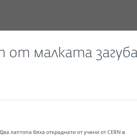
новини
Големият ефект от малката загуба
 от малката загуб
r">Два лаптопа бяха откраднати от учени от CERN в