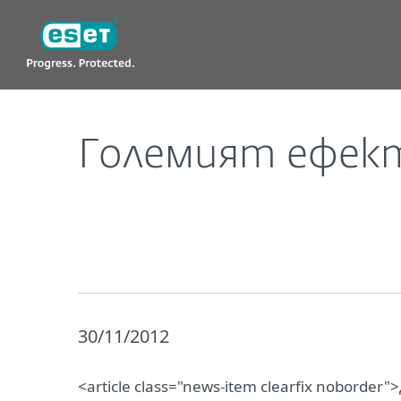
ESET
BG
За нас
Новини
Корпоративни 
Големият ефект
30/11/2012
<article class="news-item clearfix noborde