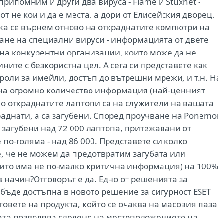
рипомним и други два вируса - Flame и Stuxnet -
т не кои и да е места, а дори от Елисейския дворец,
ка се върнем отново на откраднатите компютри на
сане на специални вируси - информацията от двете
на конкурентни организации, които може да не
ите с безкористна цел. А сега си представете как
роли за имейли, достъп до вътрешни мрежи, и т.н. Н
 на огромно количество информация (най-ценният
ако откраднатите лаптопи са на служители на вашата
раднати, а са загубени. Според проучване на Ponemo
ли загубени над 72 000 лаптопа, притежавани от
о-голяма - над 86 000. Представете си колко
е, че не можем да предотвратим загубата или
ито има не по-малко критична информация) на 100%
 начин?Отговорът е да. Едно от решенията за
е бъде достъпна в новото решение за сигурност ESET
естовете на продукта, който се очаква на масовия паза
ата позволява следене на местоположението на