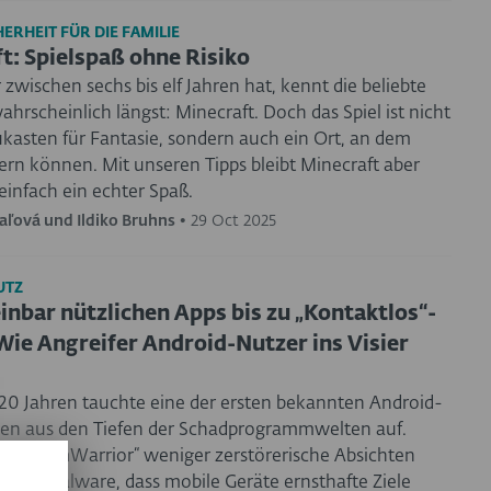
ERHEIT FÜR DIE FAMILIE
t: Spielspaß ohne Risiko
zwischen sechs bis elf Jahren hat, kennt die beliebte
ahrscheinlich längst: Minecraft. Doch das Spiel ist nicht
ukasten für Fantasie, sondern auch ein Ort, an dem
ern können. Mit unseren Tipps bleibt Minecraft aber
einfach ein echter Spaß.
aľová und Ildiko Bruhns
•
29 Oct 2025
UTZ
inbar nützlichen Apps bis zu „Kontaktlos“-
Wie Angreifer Android-Nutzer ins Visier
20 Jahren tauchte eine der ersten bekannten Android-
n aus den Tiefen der Schadprogrammwelten auf.
„CommWarrior“ weniger zerstörerische Absichten
te die Malware, dass mobile Geräte ernsthafte Ziele