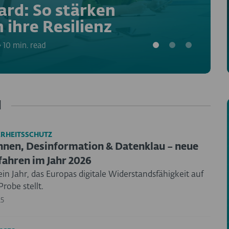
ard: So stärken
ihre Resilienz
•
10 min. read
l
ERHEITSSCHUTZ
nen, Desinformation & Datenklau – neue
ahren im Jahr 2026
in Jahr, das Europas digitale Widerstandsfähigkeit auf
Probe stellt.
25