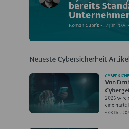
bereits Stand
Unternehmen 
Roman Cuprík
•
22 Jun 2026
Neueste Cybersicherheit Artike
CYBERSICH
Von Droh
Cybergef
2026 wird e
eine harte 
•
08 Dec 20