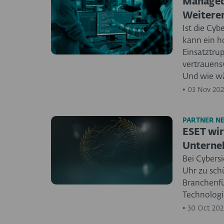
Managed
Weiteren
Ist die Cy
kann ein h
Einsatztru
vertrauens
Und wie w
•
03 Nov 202
PARTNER N
ESET wir
Unterneh
Bei Cybers
Uhr zu sch
Branchenfü
Technologi
•
30 Oct 202