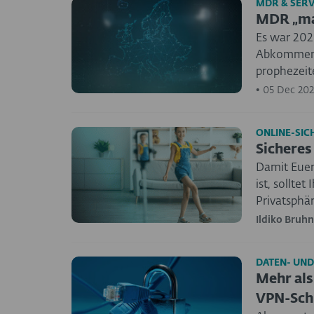
MDR & SERV
MDR „mad
Es war 2020
Abkommen 
prophezeite
•
05 Dec 202
ONLINE-SICH
Sicheres
Damit Euer
ist, sollte
Privatsphär
Ildiko Bruhn
DATEN- UND
Mehr als 
VPN-Sch