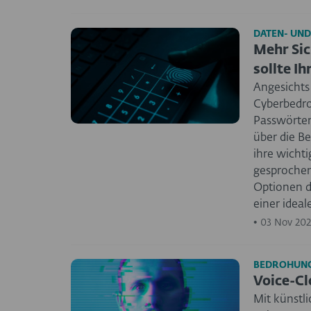
DATEN- UND
Mehr Sic
sollte I
Angesichts
Cyberbedro
Passwörter 
über die B
ihre wichti
gesprochen
Optionen di
einer idea
•
03 Nov 202
BEDROHUNG
Voice-Cl
Mit künstli