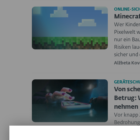
ONLINE-SICH
Minecraf
Wer Kinder 
Pixelwelt w
nur ein Ba
Risiken lau
sicher und 
Alžbeta Kov
GERÄTESCH
Von sche
Betrug: 
nehmen
Vor knapp 
Bedrohunge
Auch wenn 
hatte, zeig