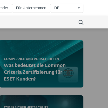
nder
Für Unternehmen
DE
COMPLIANCE UND VORSCHRIFTEN
Was bedeutet die Common
Criteria Zertifizierung für
ESET Kunden?
CYBERSICHERHEITSSCHUTZ