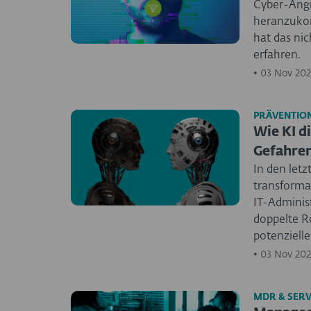
Cyber-Angre
heranzukom
hat das nic
erfahren.
•
03 Nov 202
PRÄVENTION
Wie KI d
Gefahre
In den letz
transformat
IT-Administ
doppelte Ro
potenziell
•
03 Nov 202
MDR & SERV