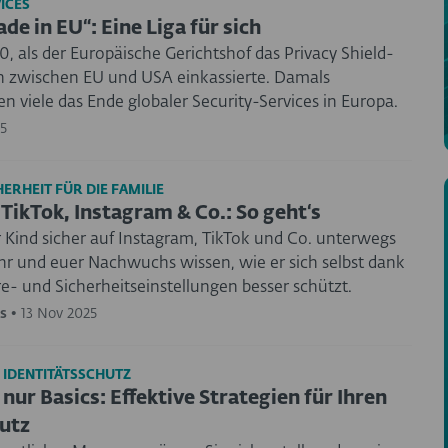
ICES
e in EU“: Eine Liga für sich
, als der Europäische Gerichtshof das Privacy Shield-
zwischen EU und USA einkassierte. Damals
n viele das Ende globaler Security-Services in Europa.
5
ERHEIT FÜR DIE FAMILIE
 TikTok, Instagram & Co.: So geht‘s
 Kind sicher auf Instagram, TikTok und Co. unterwegs
t Ihr und euer Nachwuchs wissen, wie er sich selbst dank
e- und Sicherheitseinstellungen besser schützt.
s
•
13 Nov 2025
 IDENTITÄTSSCHUTZ
nur Basics: Effektive Strategien für Ihren
utz