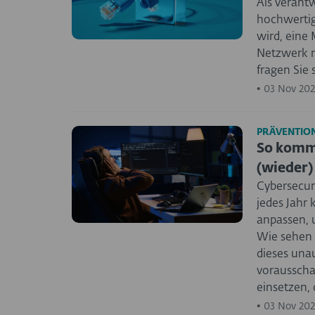
Als verantw
hochwertig
wird, eine 
Netzwerk m
fragen Sie 
•
03 Nov 202
PRÄVENTION
So kommt
(wieder)
Cybersecur
jedes Jahr 
anpassen, u
Wie sehen
dieses una
voraussch
einsetzen,
•
03 Nov 202