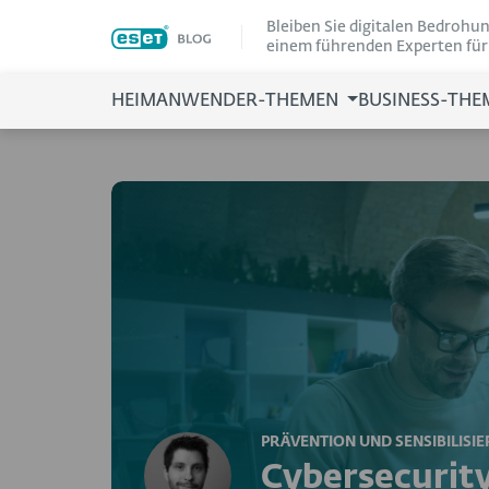
Bleiben Sie digitalen Bedrohun
einem führenden Experten für
HEIMANWENDER-THEMEN
BUSINESS-TH
PRÄVENTION UND SENSIBILISI
Cybersecurit