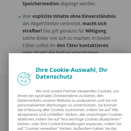
Speichermedien
abgelegt werden.
Wer
explizite Inhalte ohne Einverständnis
des Abgelichteten verbreitet,
macht sich
strafbar!
Das gilt genauso für
Nötigung
,
solche Bilder von sich zu machen. In beiden
Fällen solltet Ihr
den Täter kontaktieren
oder direkt die Polizei einschalten.
Ihre Cookie-Auswahl, Ihr
Datenschutz
Wir und unsere Partner verwenden Cookies, um
Ihnen ein optimales Onlineerlebnis zu bieten, den
Datenverkehr unserer Website zu analysieren und Sie mit
personalisierten Werbungen zu unterstützen. Sie können
der Erfassung aller Cookies zustimmen, indem Sie auf "Alle
Unsere Experten
ESET
akzeptieren und schließen" klicken, alle unwichtigen Cookies
ablehnen, indem Sie auf "Nur wichtige Cookies akzeptieren"
klicken, oder Ihre Cookie-Einstellungen anpassen, indem Sie
Was ist
Datenschutzerklärung
auf "Cookies verwalten" klicken. Außerdem haben Sie das