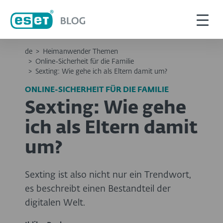
de
>
Heimanwender Themen
>
Online-Sicherheit für die Familie
>
Sexting: Wie gehe ich als Eltern damit um?
ONLINE-SICHERHEIT FÜR DIE FAMILIE
Sexting: Wie gehe
ich als Eltern damit
um?
Sexting ist also nicht nur ein Trendwort,
es beschreibt einen Bestandteil der
digitalen Welt.