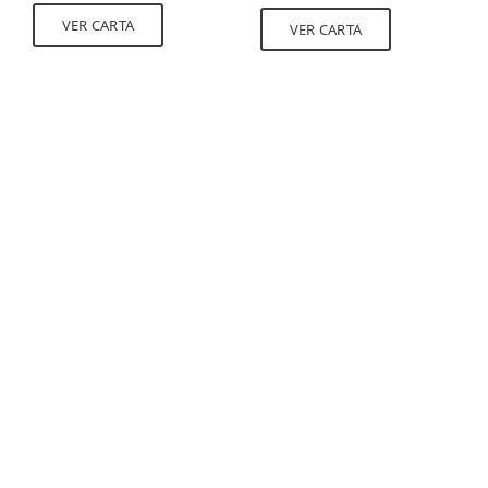
VER CARTA
VER CARTA
Gestión Sostenible
Esto es lo que somos
Colaboradores
Comunidad
Dimensión Ambiental