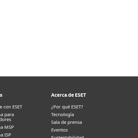
s
Acerca de ESET
e con ESET
¿Por qué ESET?
a para
Tecnología
dores
Sala de prensa
ma MSP
Eventos
a ISP
Sustentabilidad