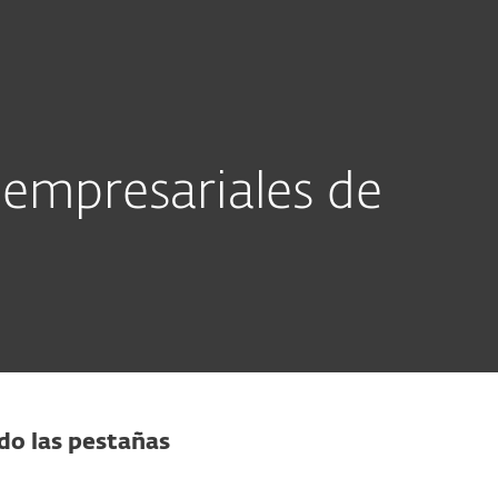
Acerca de
Blog
Tienda
Bolivia
Ventas corporativas
Cliente existente
 empresariales de
do las pestañas