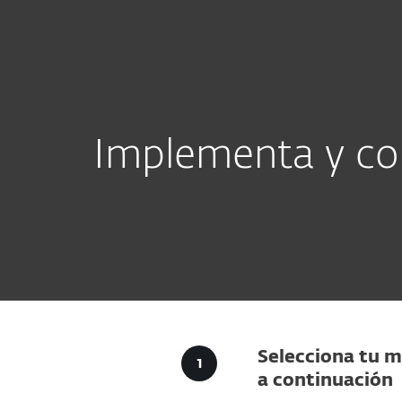
Para el Hogar
Para Empr
BO
Para empresas
Descargas para empr
Plataforma
Soluciones
Implementa y con
Selecciona tu m
a continuación