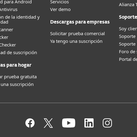
d para Android
Servicios
Alianza 
ntivirus
Ver demo
ón de la identidad y
Soport
idad
Descargas para empresas
Soy clie
canner
Solicitar prueba comercial
Soporte
cker
Ya tengo una suscripción
Soporte
 Checker
Foro de
dad de suscripción
Portal d
as para hogar
r prueba gratuita
 una suscripción