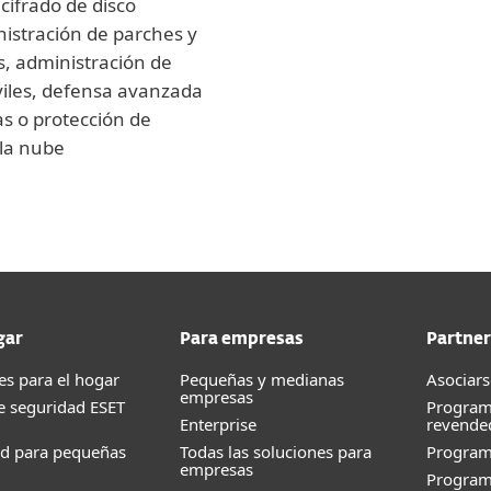
cifrado de disco
istración de parches y
s, administración de
viles, defensa avanzada
s o protección de
 la nube
gar
Para empresas
Partner
es para el hogar
Pequeñas y medianas
Asociars
empresas
e seguridad ESET
Program
Enterprise
revende
ad para pequeñas
Todas las soluciones para
Progra
empresas
Program