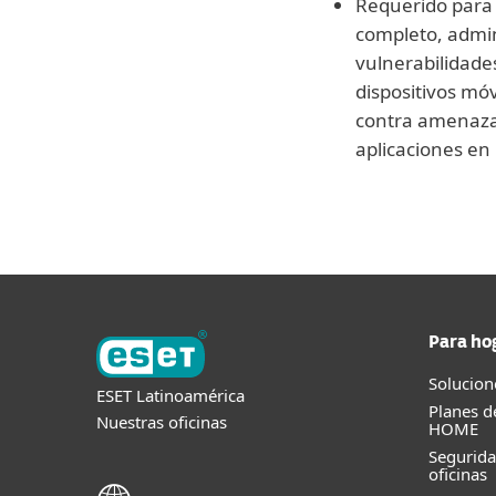
Requerido para 
completo, admin
vulnerabilidade
dispositivos mó
contra amenaza
aplicaciones en
Para ho
Solucion
ESET Latinoamérica
Planes d
Nuestras oficinas
HOME
Segurid
oficinas