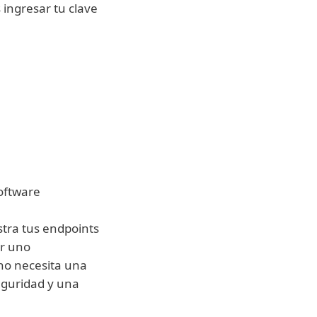
 ingresar tu clave
 implementar
nualmente
software
tra tus endpoints
r uno
no necesita una
eguridad y una