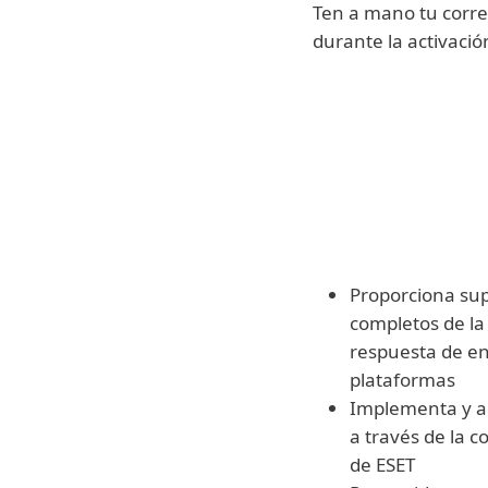
Ten a mano tu correo
durante la activació
REC
Config
implem
central
Proporciona sup
completos de la
respuesta de en
plataformas
Implementa y a
a través de la c
de ESET