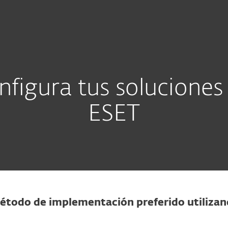
esas
Para Partners
esas
Servicios
¿Por qué ESET?
figura tus soluciones
ESET
étodo de implementación preferido utilizan