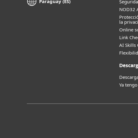
Paraguay (ES)
Segurida
NOD32 A
Protecci
la privac
Online s
Link Che
AI Skills
Flexibili
Descarg
Descarga
Ya tengo