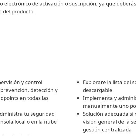
 electrónico de activación o suscripción, ya que deberás
n del producto.
OMENDADO
urar ESET PROTECT e
Descargar e
entarlo de forma
módulos ma
izada
ervisión y control
Explorare la lista del 
 prevención, detección y
descargable
dpoints en todas las
Implementa y adminis
manualmente uno po
dministra tu seguridad
Solución adecuada si 
onsola local o en la nube
visión general de la s
gestión centralizada