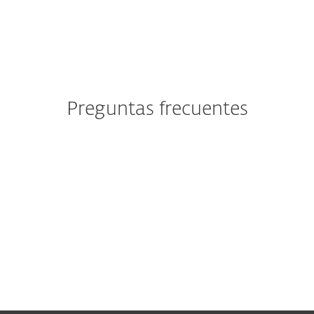
Preguntas frecuentes
Ya soy cliente de ESET. ¿Debo
utilizar este formulario para
enviar mi solicitud?