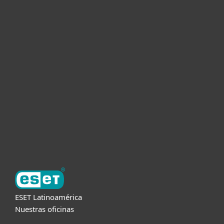
Hogar
Empresas
Partners
Soporte
Acerca de ESET
ESET Latinoamérica
Nuestras oficinas