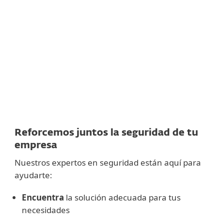
CIBERSEGURIDAD ESET PARA EMPRESAS
Ingresa los datos de contacto de tu
PASO 1
empresa
y describe sus requisitos a continuación.
Te enviaremos una oferta personalizada adaptada a
las necesidades.
Sin compromiso.
Un representante de ventas
se
PASO 2
contactará contigo dentro de 1 día hábil.
Reforcemos juntos la seguridad de tu
empresa
Nuestros expertos en seguridad están aquí para
ayudarte:
Encuentra
la solución adecuada para tus
necesidades