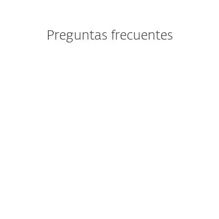
Preguntas frecuentes
¿Cómo puedo comprobar si un
sitio web es legítimo?
¿Cómo puedo saber si un sitio
web no es confiable?
¿Cómo puedo detectar a los
estafadores en línea?
¿Cómo usar ESET Link
Checker?