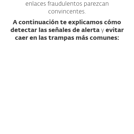
enlaces fraudulentos parezcan
convincentes.
A continuación te explicamos cómo
detectar las señales de alerta
y
evitar
caer en las trampas más comunes:
Analiza la URL: Busca trucos sutiles
Revisa el mensaje que contiene el enlace
Revisa el contenido del sitio web en busca de
señales de alerta
Ejemplos prácticos
¿Qué más puedes hacer?