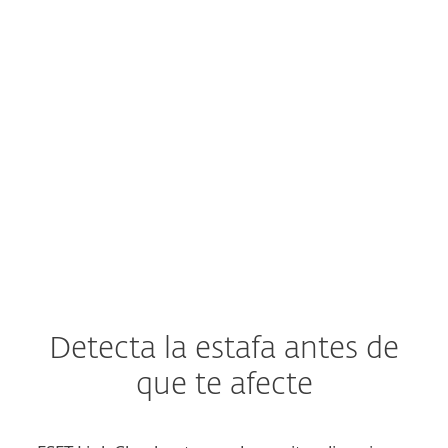
Las tasas de clics
en enlaces de phishing
casi se han
duplicado
con respecto al año
anterior. (
Fuente
)
Detecta la estafa antes de
que te afecte