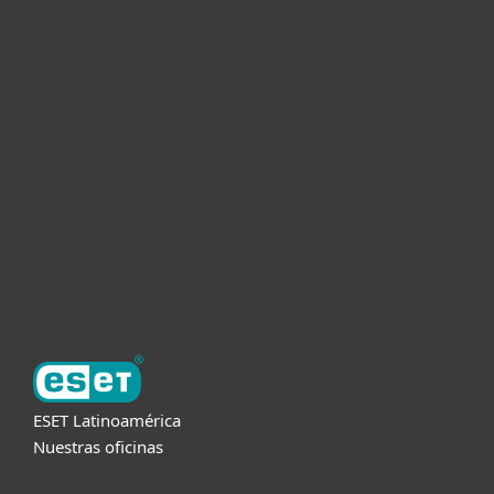
Hogar
Empresas
Partners
Soporte
Acerca de ESET
ESET Latinoamérica
Nuestras oficinas