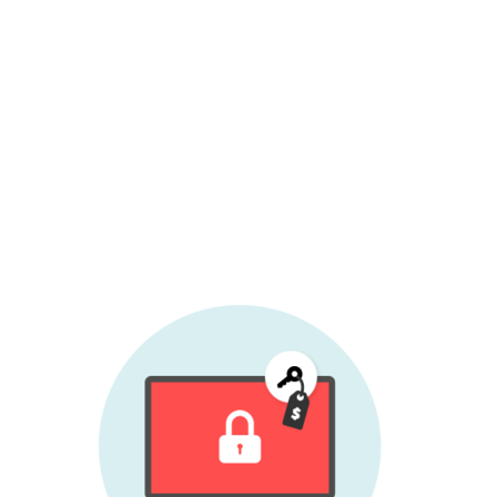
bzw. dazu überhaupt in der Lage sind. Wir
raten deshalb dringend davon ab, auf die
Forderungen einzugehen. Suchen Sie sich
Unterstützung, z.B. durch den ESET
Support, um zu sehen, ob sich die Daten
nicht doch wiederherstellen lassen oder
der Schaden anderweitig begrenzt werden
kann.