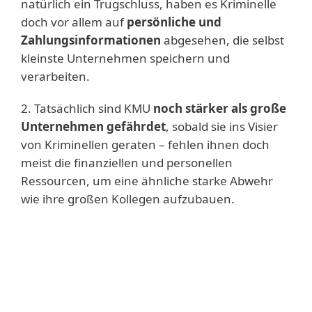
natürlich ein Trugschluss, haben es Kriminelle
doch vor allem auf
persönliche und
Zahlungsinformationen
abgesehen, die selbst
kleinste Unternehmen speichern und
verarbeiten.
2. Tatsächlich sind KMU
noch stärker als große
Unternehmen gefährdet
, sobald sie ins Visier
von Kriminellen geraten – fehlen ihnen doch
meist die finanziellen und personellen
Ressourcen, um eine ähnliche starke Abwehr
wie ihre großen Kollegen aufzubauen.
Mehr erfahren
Eine vom Ponemon-Institut 2017
durchgeführte Studie ergab, dass weltweit
die meisten Angriffe (78 %) Desktop-PCs