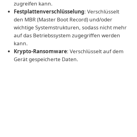
zugreifen kann.
Festplattenverschlüsselung
: Verschlüsselt
den MBR (Master Boot Record) und/oder
wichtige Systemstrukturen, sodass nicht mehr
auf das Betriebssystem zugegriffen werden
kann.
Krypto-Ransomware
: Verschlüsselt auf dem
Gerät gespeicherte Daten.
Achtung
Üblicherweise verlangt Ransomware
Lösegeld in Form von Bitcoin, Monero oder
ähnlicher, kaum nachverfolgbarer
Kryptowährung. Dabei ist jedoch
keineswegs sicher, dass die Drahtzieher die
Daten nach Zahlung entschlüsseln werden