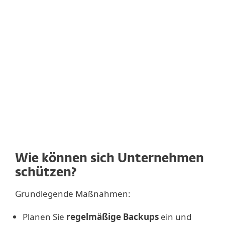
betreffen. Tablets und Server machen
jeweils etwa ein Drittel der angegriffenen
Geräte aus (37 bzw. 34 %). Durchschnittlich
wurden mehr als 2150 Dollar Lösegeld pro
Angriff gezahlt.
Wie können sich Unternehmen
schützen?
Grundlegende Maßnahmen:
Planen Sie
regelmäßige Backups
ein und