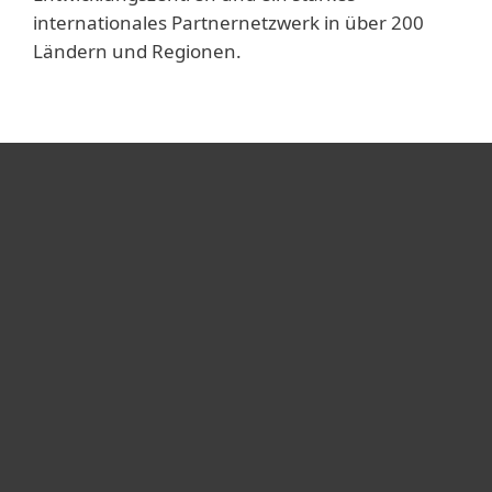
internationales Partnernetzwerk in über 200
Ländern und Regionen.
Heimanwender
Unternehmen
ESET Partner
Support
Über ESET