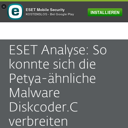
×
ESET Mobile Security
INSTALLIEREN
MENU
KOSTENSLOS - Bei Google Play
ESET Analyse: So
konnte sich die
Petya-ähnliche
Malware
Diskcoder.C
verbreiten