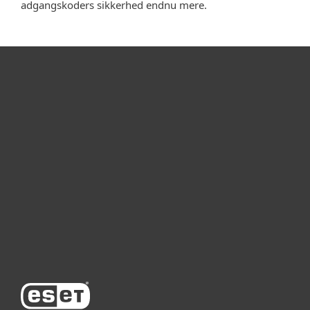
adgangskoders sikkerhed endnu mere.
Til hjemmet
For virksomheder
Partner
Support
Om ESET