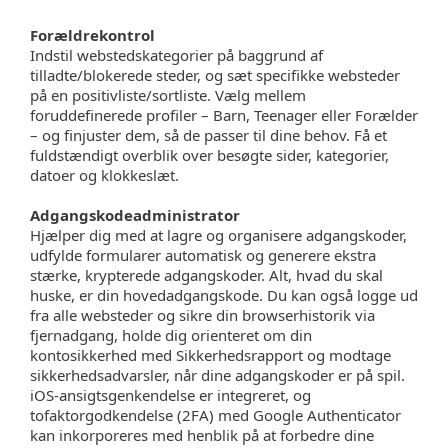
Forældrekontrol
Indstil webstedskategorier på baggrund af
tilladte/blokerede steder, og sæt specifikke websteder
på en positivliste/sortliste. Vælg mellem
foruddefinerede profiler – Barn, Teenager eller Forælder
– og finjuster dem, så de passer til dine behov. Få et
fuldstændigt overblik over besøgte sider, kategorier,
datoer og klokkeslæt.
Adgangskodeadministrator
Hjælper dig med at lagre og organisere adgangskoder,
udfylde formularer automatisk og generere ekstra
stærke, krypterede adgangskoder. Alt, hvad du skal
huske, er din hovedadgangskode. Du kan også logge ud
fra alle websteder og sikre din browserhistorik via
fjernadgang, holde dig orienteret om din
kontosikkerhed med Sikkerhedsrapport og modtage
sikkerhedsadvarsler, når dine adgangskoder er på spil.
iOS-ansigtsgenkendelse er integreret, og
tofaktorgodkendelse (2FA) med Google Authenticator
kan inkorporeres med henblik på at forbedre dine