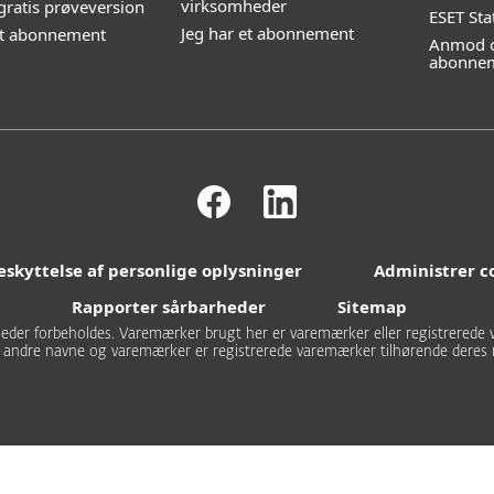
virksomheder
gratis prøveversion
ESET Sta
Jeg har et abonnement
et abonnement
Anmod o
abonne
eskyttelse af personlige oplysninger
Administrer c
Rapporter sårbarheder
Sitemap
igheder forbeholdes. Varemærker brugt her er varemærker eller registrerede v
e andre navne og varemærker er registrerede varemærker tilhørende deres 