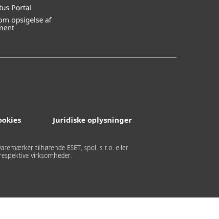
tus Portal
m opsigelse af
ment
ookies
Juridiske oplysninger
aremærker tilhørende ESET, spol. s r.o. eller
respektive virksomheder.