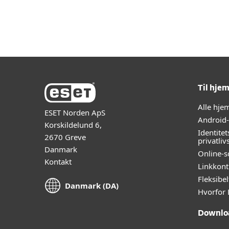
Til hjemmet
Til virksom
DK
Om
Careers
Beskyttelse til dit hjem
Hent
Til hje
Alle hj
ESET Norden ApS
Android
Korskildelund 6,
Identitet
2670 Greve
privatliv
Danmark
Online-s
Kontakt
Linkkont
Fleksibe
Danmark (DA)
Hvorfor 
Downlo