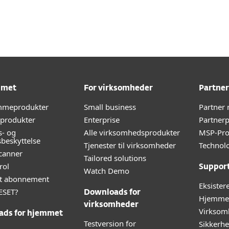
heder
Til partnere
Hvorfor ESET?
mmet
For virksomheder
Partner
emmeprodukter
Small business
Partner
-produkter
Enterprise
Partner
s- og
Alle virksomhedsprodukter
MSP-Pr
sbeskyttelse
Tjenester til virksomheder
Technolo
canner
Tailored solutions
rol
Suppor
Watch Demo
lt abonnement
Eksister
ESET?
Downloads for
Hjemmeb
virksomheder
Virksom
ads for hjemmet
Testversion for
Sikkerh