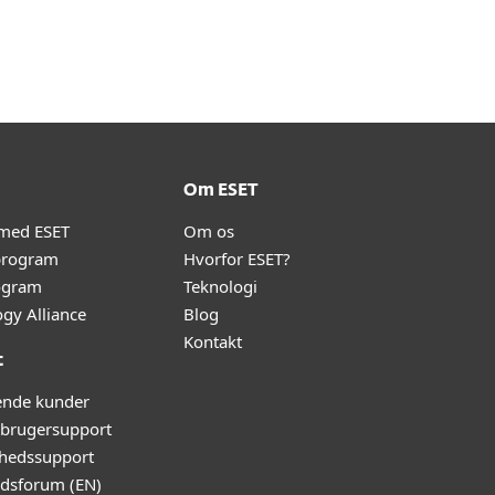
Om
Blog
International
Kundezone
Om ESET
 med ESET
Om os
program
Hvorfor ESET?
ogram
Teknologi
gy Alliance
Blog
Kontakt
t
ende kunder
rugersupport
hedssupport
edsforum (EN)